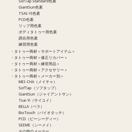
SofTap Standard色素
GiantSun色素
TSAI-YI色素
PCD色素
リップ用色素
ボディタトゥー用色素
調合用色素
練習用色素
・タトゥー商材＜サポートアイテム＞
・タトゥー商材＜修正リカバー＞
・タトゥー商材＜練習用品＞
・タトゥー商材＜アクセサリー＞
・タトゥー商材＜メーカー別＞
MEI-CHA（メイチャ）
SofTap（ソフタップ）
GiantSun（ジャイアントサン）
Tsai-Yi（サイユイ）
BELLA（ベラ）
BioTouch（バイオタッチ）
PCD（ピーシーディー）
SEEME（シーメイ）
その他のメーカー