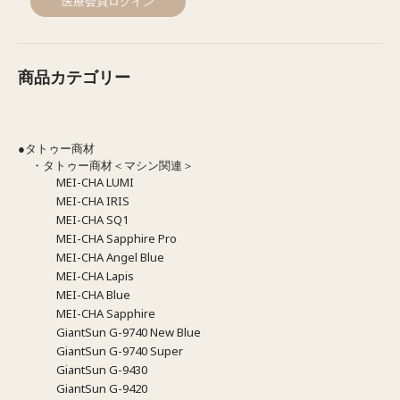
医療会員ログイン
商品カテゴリー
●タトゥー商材
・タトゥー商材＜マシン関連＞
MEI-CHA LUMI
MEI-CHA IRIS
MEI-CHA SQ1
MEI-CHA Sapphire Pro
MEI-CHA Angel Blue
MEI-CHA Lapis
MEI-CHA Blue
MEI-CHA Sapphire
GiantSun G-9740 New Blue
GiantSun G-9740 Super
GiantSun G-9430
GiantSun G-9420