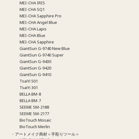
MEI-CHA IRIS
MEI-CHA SQ1
MEI-CHA Sapphire Pro
MEI-CHA Angel Blue
MEI-CHA Lapis
MEI-CHA Blue
MEI-CHA Sapphire
GiantSun G-9740 New Blue
GiantSun G-9740 Super
GiantSun G-9430
GiantSun G-9420
GiantSun G-9410
TsaiYi 501
TsaiYi 301
BELLA BM-8
BELLA BM-7
SEEME SM-2188
SEEME SM-2177
BioTouch Mosaic
BioTouch Merlin
・アートメイク商材＜手彫りツール＞