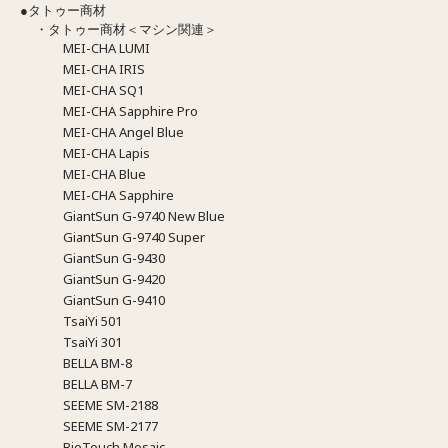
●タトゥー商材
・タトゥー商材＜マシン関連＞
MEI-CHA LUMI
MEI-CHA IRIS
MEI-CHA SQ1
MEI-CHA Sapphire Pro
MEI-CHA Angel Blue
MEI-CHA Lapis
MEI-CHA Blue
MEI-CHA Sapphire
GiantSun G-9740 New Blue
GiantSun G-9740 Super
GiantSun G-9430
GiantSun G-9420
GiantSun G-9410
TsaiYi 501
TsaiYi 301
BELLA BM-8
BELLA BM-7
SEEME SM-2188
SEEME SM-2177
BioTouch Mosaic