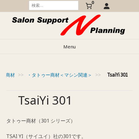
0
Skip
検
索:
to
content
Menu
TsaiYi 301
ゥー商材
>>
・タトゥー商材＜マシン関連＞
>>
TsaiYi 301
タトゥー商材（301 シリーズ）
TSAI YI（サイユイ）社の301です。