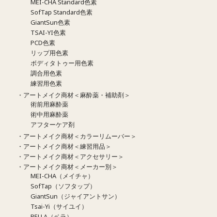
MEI-CHA Standard色素
SofTap Standard色素
GiantSun色素
TSAI-YI色素
PCD色素
リップ用色素
ボディタトゥー用色素
調合用色素
練習用色素
・アートメイク商材＜麻酔薬・補助剤＞
術前用麻酔薬
術中用麻酔薬
アフターケア剤
・アートメイク商材＜カラーリムーバー＞
・アートメイク商材＜練習用品＞
・アートメイク商材＜アクセサリー＞
・アートメイク商材＜メーカー別＞
MEI-CHA（メイチャ）
SofTap（ソフタップ）
GiantSun（ジャイアントサン）
Tsai-Yi（サイユイ）
BELLA（ベラ）