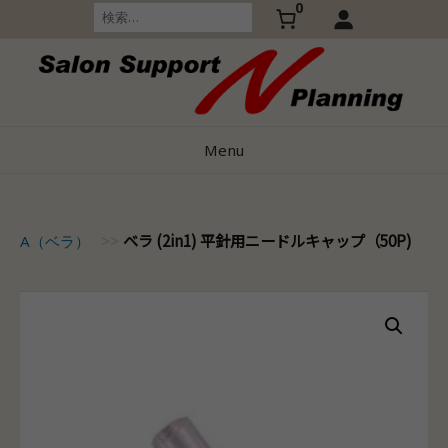
0
Skip
検
索:
to
content
Menu
ベラ (2in1) 平針用ニードルキャップ（50P)
LLA（ベラ）
>>