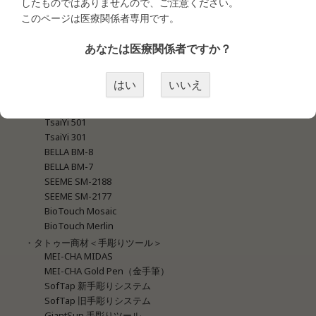
したものではありませんので、ご注意ください。
MEI-CHA Lapis
このページは医療関係者専用です。
MEI-CHA Blue
MEI-CHA Sapphire
あなたは医療関係者ですか？
GiantSun G-9740 New Blue
GiantSun G-9740 Super
GiantSun G-9430
はい
いいえ
GiantSun G-9420
GiantSun G-9410
TsaiYi 501
TsaiYi 301
BELLA BM-8
BELLA BM-7
SEEME SM-2188
SEEME SM-2177
BioTouch Mosaic
BioTouch Merlin
・タトゥー商材＜手彫りツール＞
MEI-CHA MIDAS
MEI-CHA Gold Pen（金手筆）
SofTap 新手彫りシステム
SofTap 旧手彫りシステム
GiantSun 手彫りツール