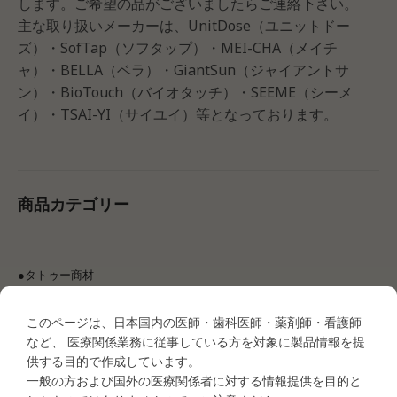
します。ご希望の品がございましたらご連絡下さい。
主な取り扱いメーカーは、UnitDose（ユニットドー
ズ）・SofTap（ソフタップ）・MEI-CHA（メイチ
ャ）・BELLA（ベラ）・GiantSun（ジャイアントサ
ン）・BioTouch（バイオタッチ）・SEEME（シーメ
イ）・TSAI-YI（サイユイ）等となっております。
商品カテゴリー
●タトゥー商材
・タトゥー商材＜マシン関連＞
MEI-CHA LUMI
このページは、日本国内の医師・歯科医師・薬剤師・看護師
MEI-CHA IRIS
など、 医療関係業務に従事している方を対象に製品情報を提
MEI-CHA SQ1
供する目的で作成しています。
MEI-CHA Sapphire Pro
一般の方および国外の医療関係者に対する情報提供を目的と
MEI-CHA Angel Blue