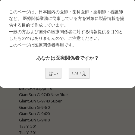
商品カテゴリー
このページは、日本国内の医師・歯科医師・薬剤師・看護師
など、 医療関係業務に従事している方を対象に製品情報を提
供する目的で作成しています。
一般の方および国外の医療関係者に対する情報提供を目的と
●タトゥー商材
したものではありませんので、ご注意ください。
・タトゥー商材＜マシン関連＞
MEI-CHA LUMI
このページは医療関係者専用です。
MEI-CHA IRIS
MEI-CHA SQ1
あなたは医療関係者ですか？
MEI-CHA Sapphire Pro
MEI-CHA Angel Blue
はい
いいえ
MEI-CHA Lapis
MEI-CHA Blue
MEI-CHA Sapphire
GiantSun G-9740 New Blue
GiantSun G-9740 Super
GiantSun G-9430
GiantSun G-9420
GiantSun G-9410
TsaiYi 501
TsaiYi 301