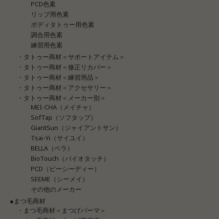
PCD色素
リップ用色素
ボディタトゥー用色素
調合用色素
練習用色素
・タトゥー商材＜サポートアイテム＞
・タトゥー商材＜修正リカバー＞
・タトゥー商材＜練習用品＞
・タトゥー商材＜アクセサリー＞
・タトゥー商材＜メーカー別＞
MEI-CHA（メイチャ）
SofTap（ソフタップ）
GiantSun（ジャイアントサン）
Tsai-Yi（サイユイ）
BELLA（ベラ）
BioTouch（バイオタッチ）
PCD（ピーシーディー）
SEEME（シーメイ）
その他のメーカー
●まつ毛商材
・まつ毛商材＜まつげパーマ＞