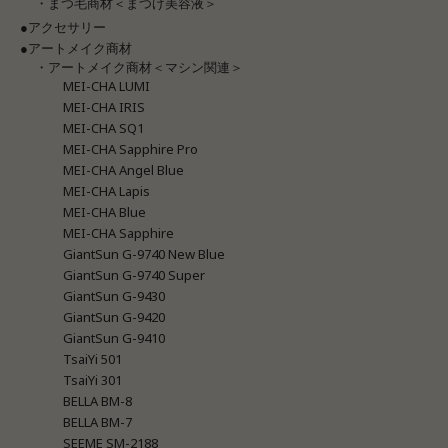
・まつ毛商材＜まつげ美容液＞
●アクセサリー
●アートメイク商材
・アートメイク商材＜マシン関連＞
MEI-CHA LUMI
MEI-CHA IRIS
MEI-CHA SQ1
MEI-CHA Sapphire Pro
MEI-CHA Angel Blue
MEI-CHA Lapis
MEI-CHA Blue
MEI-CHA Sapphire
GiantSun G-9740 New Blue
GiantSun G-9740 Super
GiantSun G-9430
GiantSun G-9420
GiantSun G-9410
TsaiYi 501
TsaiYi 301
BELLA BM-8
BELLA BM-7
SEEME SM-2188