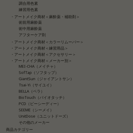
調合用色素
練習用色素
・アートメイク商材＜麻酔薬・補助剤＞
術前用麻酔薬
術中用麻酔薬
アフターケア剤
・アートメイク商材＜カラーリムーバー＞
・アートメイク商材＜練習用品＞
・アートメイク商材＜アクセサリー＞
・アートメイク商材＜メーカー別＞
MEI-CHA（メイチャ）
SofTap（ソフタップ）
GiantSun（ジャイアントサン）
Tsai-Yi（サイユイ）
BELLA（ベラ）
BioTouch（バイオタッチ）
PCD（ピーシーディー）
SEEME（シーメイ）
UnitDose（ユニットドーズ）
その他のメーカー
商品カテゴリー