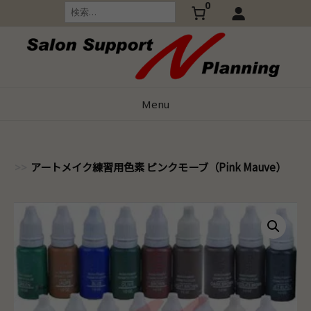
0
Skip
検
索:
to
content
Menu
アートメイク練習用色素 ピンクモーブ（Pink Mauve）
＞
>>