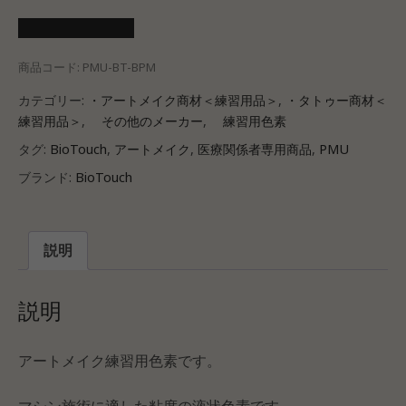
医療会員ログイン
商品コード:
PMU-BT-BPM
カテゴリー:
・アートメイク商材＜練習用品＞
,
・タトゥー商材＜
練習用品＞
,
その他のメーカー
,
練習用色素
タグ:
BioTouch
,
アートメイク
,
医療関係者専用商品
,
PMU
ブランド:
BioTouch
説明
説明
アートメイク練習用色素です。
マシン施術に適した粘度の液状色素です。