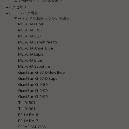
●アクセサリー
●アートメイク商材
・アートメイク商材＜マシン関連＞
MEI-CHA LUMI
MEI-CHA IRIS
MEI-CHA SQ1
MEI-CHA Sapphire Pro
MEI-CHA Angel Blue
MEI-CHA Lapis
MEI-CHA Blue
MEI-CHA Sapphire
GiantSun G-9740 New Blue
GiantSun G-9740 Super
GiantSun G-9430
GiantSun G-9420
GiantSun G-9410
TsaiYi 501
TsaiYi 301
BELLA BM-8
BELLA BM-7
SEEME SM-2188