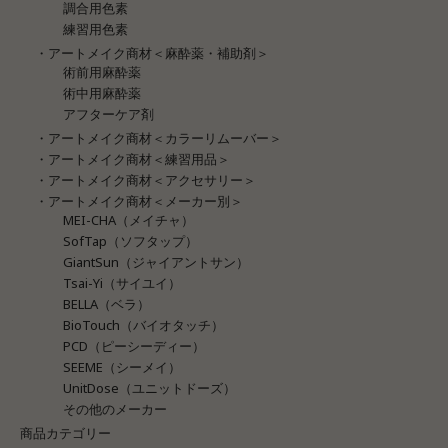
調合用色素
練習用色素
・アートメイク商材＜麻酔薬・補助剤＞
術前用麻酔薬
術中用麻酔薬
アフターケア剤
・アートメイク商材＜カラーリムーバー＞
・アートメイク商材＜練習用品＞
・アートメイク商材＜アクセサリー＞
・アートメイク商材＜メーカー別＞
MEI-CHA（メイチャ）
SofTap（ソフタップ）
GiantSun（ジャイアントサン）
Tsai-Yi（サイユイ）
BELLA（ベラ）
BioTouch（バイオタッチ）
PCD（ピーシーディー）
SEEME（シーメイ）
UnitDose（ユニットドーズ）
その他のメーカー
商品カテゴリー