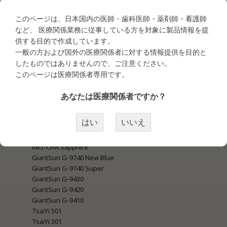
商品カテゴリー
このページは、日本国内の医師・歯科医師・薬剤師・看護師
など、 医療関係業務に従事している方を対象に製品情報を提
供する目的で作成しています。
一般の方および国外の医療関係者に対する情報提供を目的と
●タトゥー商材
・タトゥー商材＜マシン関連＞
したものではありませんので、ご注意ください。
MEI-CHA LUMI
このページは医療関係者専用です。
MEI-CHA IRIS
MEI-CHA SQ1
あなたは医療関係者ですか？
MEI-CHA Sapphire Pro
MEI-CHA Angel Blue
はい
いいえ
MEI-CHA Lapis
MEI-CHA Blue
MEI-CHA Sapphire
GiantSun G-9740 New Blue
GiantSun G-9740 Super
GiantSun G-9430
GiantSun G-9420
GiantSun G-9410
TsaiYi 501
TsaiYi 301