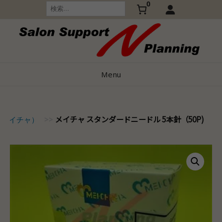
0
Skip
検
索:
to
content
Menu
メイチャ スタンダードニードル 5本針（50P)
（メイチャ）
>>