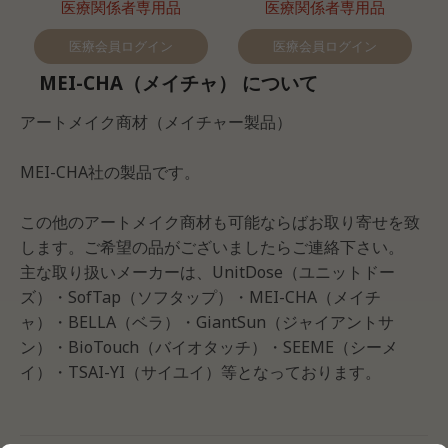
医療関係者専用品
医療関係者専用品
医療会員ログイン
医療会員ログイン
MEI-CHA（メイチャ） について
アートメイク商材（メイチャー製品）
MEI-CHA社の製品です。
この他のアートメイク商材も可能ならばお取り寄せを致
します。ご希望の品がございましたらご連絡下さい。
主な取り扱いメーカーは、UnitDose（ユニットドー
ズ）・SofTap（ソフタップ）・MEI-CHA（メイチ
ャ）・BELLA（ベラ）・GiantSun（ジャイアントサ
ン）・BioTouch（バイオタッチ）・SEEME（シーメ
イ）・TSAI-YI（サイユイ）等となっております。