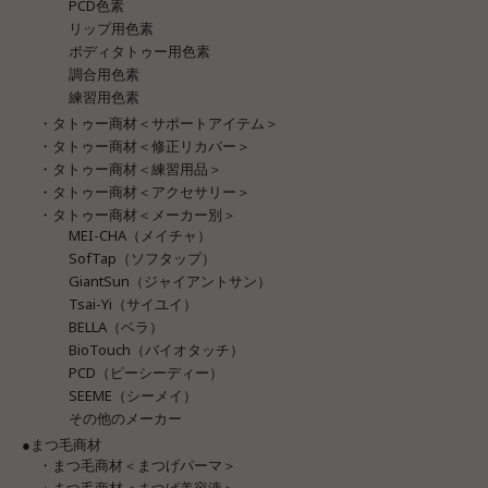
PCD色素
リップ用色素
ボディタトゥー用色素
調合用色素
練習用色素
・タトゥー商材＜サポートアイテム＞
・タトゥー商材＜修正リカバー＞
・タトゥー商材＜練習用品＞
・タトゥー商材＜アクセサリー＞
・タトゥー商材＜メーカー別＞
MEI-CHA（メイチャ）
SofTap（ソフタップ）
GiantSun（ジャイアントサン）
Tsai-Yi（サイユイ）
BELLA（ベラ）
BioTouch（バイオタッチ）
PCD（ピーシーディー）
SEEME（シーメイ）
その他のメーカー
●まつ毛商材
・まつ毛商材＜まつげパーマ＞
・まつ毛商材＜まつげ美容液＞