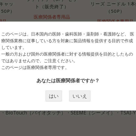
キャッ
リーズ ニードル 1本
ト（販売終了）
50P）
（50P）
医療関係者専用品
用品
医療関係者専用品
医療会員ログイン
イン
医療会員ログイン
このページは、日本国内の医師・歯科医師・薬剤師・看護師など、 医
療関係業務に従事している方を対象に製品情報を提供する目的で作成
しています。
一般の方および国外の医療関係者に対する情報提供を目的としたもの
ではありませんので、ご注意ください。
このページは医療関係者専用です。
あなたは医療関係者ですか？
はい
いいえ
せを致します。ご希望の品がございましたらご連絡下さい。
ーズ）・SofTap（ソフタップ）・MEI-CHA（メイチャ）・
・BioTouch（バイオタッチ）・SEEME（シーメイ）・TSAI-Y