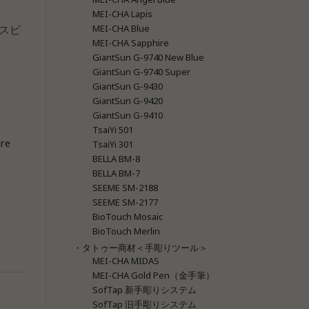
MEI-CHA Lapis
グスピ
MEI-CHA Blue
MEI-CHA Sapphire
GiantSun G-9740 New Blue
GiantSun G-9740 Super
GiantSun G-9430
GiantSun G-9420
GiantSun G-9410
TsaiYi 501
re
TsaiYi 301
BELLA BM-8
BELLA BM-7
SEEME SM-2188
SEEME SM-2177
BioTouch Mosaic
BioTouch Merlin
・タトゥー商材＜手彫りツール＞
MEI-CHA MIDAS
MEI-CHA Gold Pen（金手筆）
SofTap 新手彫りシステム
SofTap 旧手彫りシステム