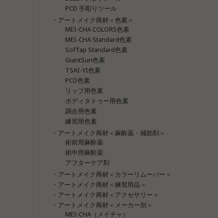
PCD 手彫りツール
・アートメイク商材＜色素＞
MEI-CHA COLORS色素
MEI-CHA Standard色素
SofTap Standard色素
GiantSun色素
TSAI-YI色素
PCD色素
リップ用色素
ボディタトゥー用色素
調合用色素
練習用色素
・アートメイク商材＜麻酔薬・補助剤＞
術前用麻酔薬
術中用麻酔薬
アフターケア剤
・アートメイク商材＜カラーリムーバー＞
・アートメイク商材＜練習用品＞
・アートメイク商材＜アクセサリー＞
・アートメイク商材＜メーカー別＞
MEI-CHA（メイチャ）