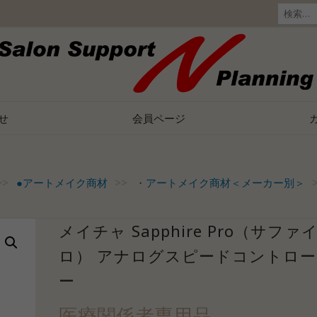
検
索:
せ
会員ページ
>>
●アートメイク商材
>>
・アートメイク商材＜メーカー別＞
メイチャ Sapphire Pro（サファ
ロ） アナログスピードコントロ
ー
医療関係者専用品