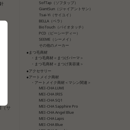
SofTap（ソフタップ）
針
GiantSun（ジャイアントサン）
Tsai-Yi（サイユイ）
BELLA（ベラ）
BioTouch（バイオタッチ）
PCD（ピーシーディー）
SEEME（シーメイ）
その他のメーカー
●まつ毛商材
・まつ毛商材＜まつげパーマ＞
・まつ毛商材＜まつげ美容液＞
●アクセサリー
●アートメイク商材
・アートメイク商材＜マシン関連＞
MEI-CHA LUMI
MEI-CHA IRIS
MEI-CHA SQ1
MEI-CHA Sapphire Pro
I（サ
MEI-CHA Angel Blue
MEI-CHA Lapis
MEI-CHA Blue