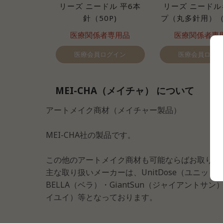
リーズ ニードル 平6本
リーズ ニードル
針（50P)
プ（丸多針用）（
医療関係者専用品
医療関係者専
医療会員ログイン
医療会員ログ
MEI-CHA（メイチャ） について
アートメイク商材（メイチャー製品）
MEI-CHA社の製品です。
この他のアートメイク商材も可能ならばお取り寄
主な取り扱いメーカーは、UnitDose（ユニットド
BELLA（ベラ）・GiantSun（ジャイアントサン）
イユイ）等となっております。