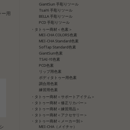
GiantSun 手彫りツール
TsaiYi 手彫りツール
ラー用
BELLA 手彫りツール
PCD 手彫りツール
・タトゥー商材＜色素＞
MEI-CHA COLORS色素
MEI-CHA Standard色素
SofTap Standard色素
GiantSun色素
TSAI-YI色素
PCD色素
リップ用色素
ボディタトゥー用色素
調合用色素
練習用色素
・タトゥー商材＜サポートアイテム＞
・タトゥー商材＜修正リカバー＞
・タトゥー商材＜練習用品＞
・タトゥー商材＜アクセサリー＞
・タトゥー商材＜メーカー別＞
シ
MEI-CHA（メイチャ）