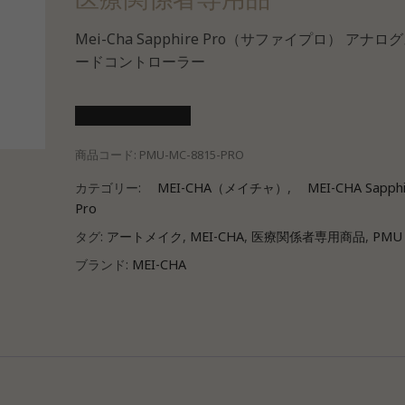
Mei-Cha Sapphire Pro（サファイプロ） アナロ
ードコントローラー
医療会員ログイン
商品コード:
PMU-MC-8815-PRO
カテゴリー:
MEI-CHA（メイチャ）
,
MEI-CHA Sapphi
Pro
タグ:
アートメイク
,
MEI-CHA
,
医療関係者専用商品
,
PMU
ブランド:
MEI-CHA