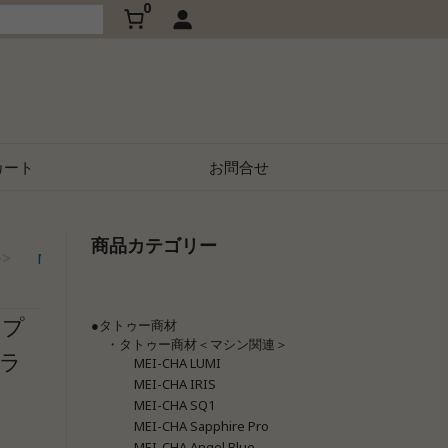
0
カート
お問合せ
商品カテゴリー
メイチャ Sapphire Pro（
>>
MEI-CHA（メイチャ）
>>
イプ
●タトゥー商材
・タトゥー商材＜マシン関連＞
ーラ
MEI-CHA LUMI
MEI-CHA IRIS
MEI-CHA SQ1
MEI-CHA Sapphire Pro
MEI-CHA Angel Blue