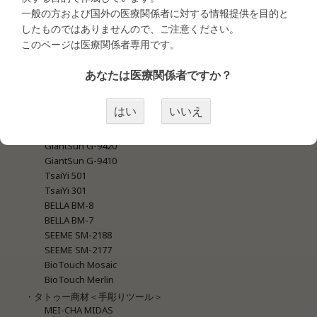
MEI-CHA SQ1
一般の方および国外の医療関係者に対する情報提供を目的と
MEI-CHA Sapphire Pro
したものではありませんので、ご注意ください。
MEI-CHA Angel Blue
このページは医療関係者専用です。
MEI-CHA Lapis
MEI-CHA Blue
あなたは医療関係者ですか？
MEI-CHA Sapphire
GiantSun G-9740 New Blue
はい
いいえ
GiantSun G-9740 Super
GiantSun G-9430
GiantSun G-9420
GiantSun G-9410
TsaiYi 501
TsaiYi 301
BELLA BM-8
BELLA BM-7
SEEME SM-2188
SEEME SM-2177
BioTouch Mosaic
BioTouch Merlin
・タトゥー商材＜手彫りツール＞
MEI-CHA MIDAS