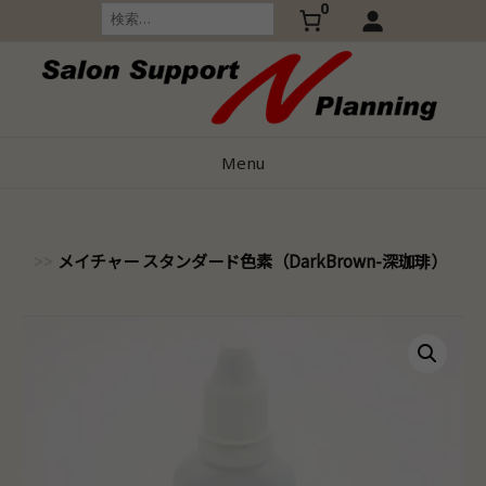
0
Skip
検
索:
to
content
Menu
メイチャー スタンダード色素（DarkBrown-深珈琲）
ャ）
>>