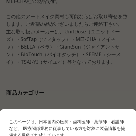
MEI-CHA社の製品です。
この他のアートメイク商材も可能ならばお取り寄せを致
します。ご希望の品がございましたらご連絡下さい。
主な取り扱いメーカーは、UnitDose（ユニットドー
ズ）・SofTap（ソフタップ）・MEI-CHA（メイチ
ャ）・BELLA（ベラ）・GiantSun（ジャイアントサ
ン）・BioTouch（バイオタッチ）・SEEME（シーメ
イ）・TSAI-YI（サイユイ）等となっております。
商品カテゴリー
●タトゥー商材
このページは、日本国内の医師・歯科医師・薬剤師・看護師
・タトゥー商材＜マシン関連＞
など、 医療関係業務に従事している方を対象に製品情報を提
MEI-CHA LUMI
MEI-CHA IRIS
供する目的で作成しています。