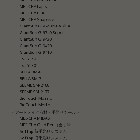
MEI-CHA Lapis
MEI-CHA Blue
MEI-CHA Sapphire
GiantSun G-9740 New Blue
GiantSun G-9740 Super
GiantSun G-9430
GiantSun G-9420
GiantSun G-9410
TsaiYi 501
TsaiYi 301
BELLA BM-8
BELLA BM-7
SEEME SM-2188
SEEME SM-2177
BioTouch Mosaic
BioTouch Merlin
・アートメイク商材＜手彫りツール＞
MEI-CHA MIDAS
MEI-CHA Gold Pen（金手筆）
SofTap 新手彫りシステム
SofTap 旧手彫りシステム