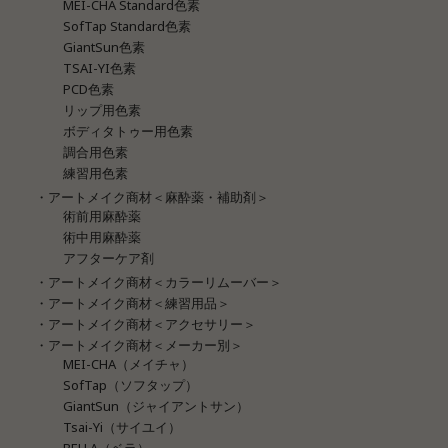
MEI-CHA Standard色素
SofTap Standard色素
GiantSun色素
TSAI-YI色素
PCD色素
リップ用色素
ボディタトゥー用色素
調合用色素
練習用色素
・アートメイク商材＜麻酔薬・補助剤＞
術前用麻酔薬
術中用麻酔薬
アフターケア剤
・アートメイク商材＜カラーリムーバー＞
・アートメイク商材＜練習用品＞
・アートメイク商材＜アクセサリー＞
・アートメイク商材＜メーカー別＞
MEI-CHA（メイチャ）
SofTap（ソフタップ）
GiantSun（ジャイアントサン）
Tsai-Yi（サイユイ）
BELLA（ベラ）