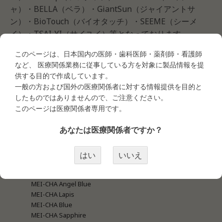
ャ）・BELLA（ベラ）・GiantSun（ジャイアントサ
ン）・BioTouch（バイオタッチ）・SEEME（シーメ
イ）・TSAI-YI（サイユイ）等となっております。
このページは、日本国内の医師・歯科医師・薬剤師・看護師
など、 医療関係業務に従事している方を対象に製品情報を提
供する目的で作成しています。
商品カテゴリー
一般の方および国外の医療関係者に対する情報提供を目的と
したものではありませんので、ご注意ください。
このページは医療関係者専用です。
●タトゥー商材
あなたは医療関係者ですか？
・タトゥー商材＜マシン関連＞
MEI-CHA LUMI
MEI-CHA IRIS
はい
いいえ
MEI-CHA SQ1
MEI-CHA Sapphire Pro
MEI-CHA Angel Blue
MEI-CHA Lapis
MEI-CHA Blue
MEI-CHA Sapphire