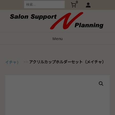
0
Skip
検
索:
to
content
Menu
アクリルカップホルダーセット（メイチャ）
A（メイチャ）
>>