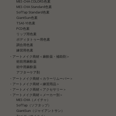
MEI-CHA COLORS色素
MEI-CHA Standard色素
SofTap Standard色素
GiantSun色素
TSAI-YI色素
PCD色素
リップ用色素
ボディタトゥー用色素
調合用色素
練習用色素
・アートメイク商材＜麻酔薬・補助剤＞
術前用麻酔薬
術中用麻酔薬
アフターケア剤
・アートメイク商材＜カラーリムーバー＞
・アートメイク商材＜練習用品＞
・アートメイク商材＜アクセサリー＞
・アートメイク商材＜メーカー別＞
MEI-CHA（メイチャ）
SofTap（ソフタップ）
GiantSun（ジャイアントサン）
Tsai-Yi（サイユイ）