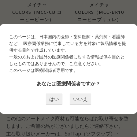
メイチャ
メイチャ
COLORS（MCC-CB コ
COLORS（MCC-BR10
ーヒービーン）
コーヒーブリュレ）
医療関係者専用品
医療関係者専用品
このページは、日本国内の医師・歯科医師・薬剤師・看護師
医療会員ログイン
医療会員ログイン
など、 医療関係業務に従事している方を対象に製品情報を提
供する目的で作成しています。
MEI-CHA COLORS色素 について
一般の方および国外の医療関係者に対する情報提供を目的と
したものではありませんので、ご注意ください。
アートメイク商材（MEI-CHA COLORS）
このページは医療関係者専用です。
信頼の一流ブランド、メイチャー社の次世代色素「MCC
あなたは医療関係者ですか？
シリーズ」色素です。
マシン彫りと手彫りの両施術に対応。
はい
いいえ
MCC色素は、高い安全性と耐変色性能を誇ります。
この他のアートメイク商材も可能ならばお取り寄せを致
します。ご希望の品がございましたらご連絡下さい。
主な取り扱いメーカーは、SofTap（ソフタップ）・