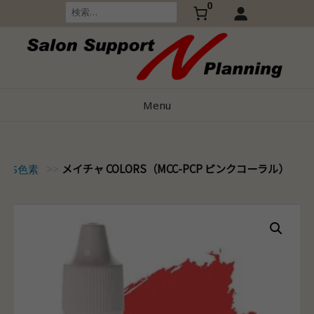
0
Skip
検
索:
to
content
Menu
メイチャ COLORS（MCC-PCP ピンクコーラル）
LORS色素
>>