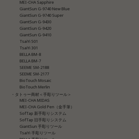
MEI-CHA Sapphire
GiantSun G-9740 New Blue
GiantSun G-9740 Super
GiantSun G-9430
GiantSun G-9420
GiantSun G-9410
TsaiYi 501
TsaiYi 301
BELLA BM-8
BELLA BM-7
SEEME SM-2188
SEEME SM-2177
BioTouch Mosaic
BioTouch Merlin
・タトゥー商材＜手彫りツール＞
MEI-CHA MIDAS
MEI-CHA Gold Pen（金手筆）
SofTap 新手彫りシステム
SofTap 旧手彫りシステム
GiantSun 手彫りツール
TsaiYi 手彫りツール