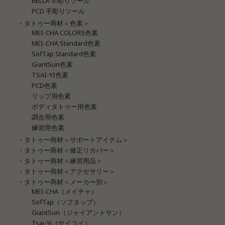
BELLA 手彫りツール
PCD 手彫りツール
・タトゥー商材＜色素＞
MEI-CHA COLORS色素
MEI-CHA Standard色素
SofTap Standard色素
GiantSun色素
TSAI-YI色素
PCD色素
リップ用色素
ボディタトゥー用色素
調合用色素
練習用色素
・タトゥー商材＜サポートアイテム＞
・タトゥー商材＜修正リカバー＞
・タトゥー商材＜練習用品＞
・タトゥー商材＜アクセサリー＞
・タトゥー商材＜メーカー別＞
MEI-CHA（メイチャ）
SofTap（ソフタップ）
GiantSun（ジャイアントサン）
Tsai-Yi（サイユイ）