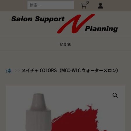
0
Skip
検
索:
to
content
Menu
メイチャ COLORS（MCC-WLC ウォーターメロン）
RS色素
>>