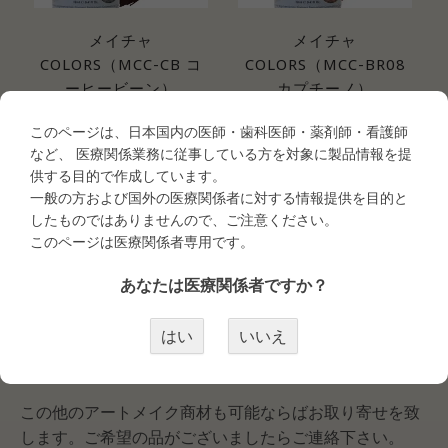
メイチャ
メイチャ
COLORS（MCC-CB コ
COLORS（MCC-BR08
ーヒービーン）
カプチーノ）
医療関係者専用品
医療関係者専用品
このページは、日本国内の医師・歯科医師・薬剤師・看護師
など、 医療関係業務に従事している方を対象に製品情報を提
医療会員ログイン
医療会員ログイン
供する目的で作成しています。
MEI-CHA COLORS色素 について
一般の方および国外の医療関係者に対する情報提供を目的と
したものではありませんので、ご注意ください。
アートメイク商材（MEI-CHA COLORS）
このページは医療関係者専用です。
あなたは医療関係者ですか？
信頼の一流ブランド、メイチャー社の次世代色素「MCC
シリーズ」色素です。
はい
いいえ
マシン彫りと手彫りの両施術に対応。
MCC色素は、高い安全性と耐変色性能を誇ります。
この他のアートメイク商材も可能ならばお取り寄せを致
します。ご希望の品がございましたらご連絡下さい。