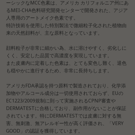
ーシックなMCC色素は、アメリカ カリフォルニア州にあ
るMEI-CHA色料研究開発センターで開発された、アジア
人専用のアートメイク色素です。
特許技術を使用した特別製法で微細粒子化された植物由
来の天然顔料が、主な原料となっています。
顔料粒子が非常に細かい為、水に溶けやすく、劣化しに
くく、安定した品質で高濃度を実現しています。
また皮膚内に定着した色素は、とても変色し難く、退色
も穏やかに進行するため、非常に長持ちします。
アメリカFDA承認を持つ原料で製造されており、化学添
加物やアルコール成分は一切使用されておらず、EUの
EC1223/2009規制に則って実施されるCPNP審査や
DERMATESTに合格しており、副作用がないことが保証
されています。特にDERMATESTでは皮膚に対する無
害、無刺激、無アレルギー性が高く評価され、「VERY
GOOD」の認証を獲得しています。