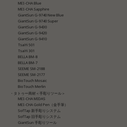
MEI-CHA Blue
MEI-CHA Sapphire
GiantSun G-9740 New Blue
GiantSun G-9740 Super
GiantSun G-9430
GiantSun G-9420
GiantSun G-9410
TsaiYi 501
TsaiYi 301
BELLA BM-8
BELLA BM-7
SEEME SM-2188
SEEME SM-2177
BioTouch Mosaic
BioTouch Merlin
・タトゥー商材＜手彫りツール＞
MEI-CHA MIDAS
MEI-CHA Gold Pen（金手筆）
SofTap 新手彫りシステム
SofTap 旧手彫りシステム
GiantSun 手彫りツール