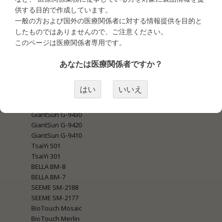
・タトゥー商材＜マシン関連＞
供する目的で作成しています。
MEI-CHA LUMI
一般の方および国外の医療関係者に対する情報提供を目的と
MEI-CHA IRIS
MEI-CHA SQ1
したものではありませんので、ご注意ください。
MEI-CHA Sapphire Pro
このページは医療関係者専用です。
MEI-CHA Angel Blue
MEI-CHA Lapis
あなたは医療関係者ですか？
MEI-CHA Blue
MEI-CHA Sapphire
はい
いいえ
GiantSun G-9740 New Blue
GiantSun G-9740 Super
GiantSun G-9430
GiantSun G-9420
GiantSun G-9410
TsaiYi 501
TsaiYi 301
BELLA BM-8
BELLA BM-7
SEEME SM-2188
SEEME SM-2177
BioTouch Mosaic
BioTouch Merlin