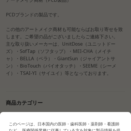
PCDブランドの製品です。
この他のアートメイク商材も可能ならばお取り寄せを致
します。ご希望の品がございましたらご連絡下さい。
主な取り扱いメーカーは、UnitDose（ユニットドー
ズ）・SofTap（ソフタップ）・MEI-CHA（メイチ
ャ）・BELLA（ベラ）・GiantSun（ジャイアントサ
ン）・BioTouch（バイオタッチ）・SEEME（シーメ
イ）・TSAI-YI（サイユイ）等となっております。
商品カテゴリー
このページは、日本国内の医師・歯科医師・薬剤師・看護師
●タトゥー商材
など、 医療関係業務に従事している方を対象に製品情報を提