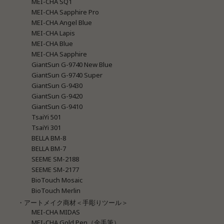
MEI-CHA SQ1
MEI-CHA Sapphire Pro
MEI-CHA Angel Blue
MEI-CHA Lapis
MEI-CHA Blue
MEI-CHA Sapphire
GiantSun G-9740 New Blue
GiantSun G-9740 Super
GiantSun G-9430
GiantSun G-9420
GiantSun G-9410
TsaiYi 501
TsaiYi 301
BELLA BM-8
BELLA BM-7
SEEME SM-2188
SEEME SM-2177
BioTouch Mosaic
BioTouch Merlin
・アートメイク商材＜手彫りツール＞
MEI-CHA MIDAS
MEI-CHA Gold Pen（金手筆）