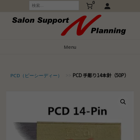
0
Skip
検
索:
to
content
Menu
PCD 手彫り14本針（50P）
>
PCD（ピーシーディー）
>>