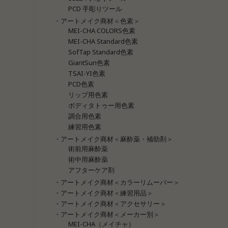
PCD 手彫りツール
・アートメイク商材＜色素＞
MEI-CHA COLORS色素
MEI-CHA Standard色素
SofTap Standard色素
GiantSun色素
TSAI-YI色素
PCD色素
リップ用色素
ボディタトゥー用色素
調合用色素
練習用色素
・アートメイク商材＜麻酔薬・補助剤＞
術前用麻酔薬
術中用麻酔薬
アフターケア剤
・アートメイク商材＜カラーリムーバー＞
・アートメイク商材＜練習用品＞
・アートメイク商材＜アクセサリー＞
・アートメイク商材＜メーカー別＞
MEI-CHA（メイチャ）