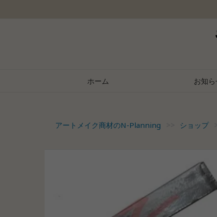
Skip
to
content
ホーム
お知ら
アートメイク商材のN-Planning
>>
ショップ