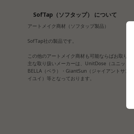
SofTap（ソフタップ） について
アートメイク商材（ソフタップ製品）
SofTap社の製品です。
この他のアートメイク商材も可能ならばお取り寄
主な取り扱いメーカーは、UnitDose（ユニットド
BELLA（ベラ）・GiantSun（ジャイアントサン）
イユイ）等となっております。