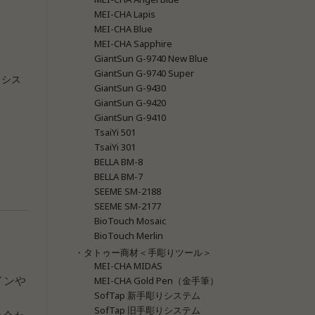
MEI-CHA Lapis
MEI-CHA Blue
MEI-CHA Sapphire
GiantSun G-9740 New Blue
GiantSun G-9740 Super
りシス
GiantSun G-9430
GiantSun G-9420
GiantSun G-9410
TsaiYi 501
TsaiYi 301
BELLA BM-8
BELLA BM-7
SEEME SM-2188
SEEME SM-2177
BioTouch Mosaic
BioTouch Merlin
・タトゥー商材＜手彫りツール＞
MEI-CHA MIDAS
インや
MEI-CHA Gold Pen（金手筆）
SofTap 新手彫りシステム
SofTap 旧手彫りシステム