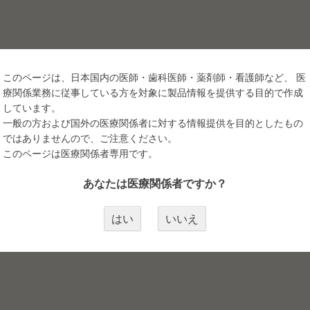
このページは、日本国内の医師・歯科医師・薬剤師・看護師など、 医
療関係業務に従事している方を対象に製品情報を提供する目的で作成
しています。
一般の方および国外の医療関係者に対する情報提供を目的としたもの
せを致します。ご希望の品がございましたらご連絡下さい。
ではありませんので、ご注意ください。
ーズ）・SofTap（ソフタップ）・MEI-CHA（メイチャ）・
このページは医療関係者専用です。
・BioTouch（バイオタッチ）・SEEME（シーメイ）・TSAI-Y
あなたは医療関係者ですか？
はい
いいえ