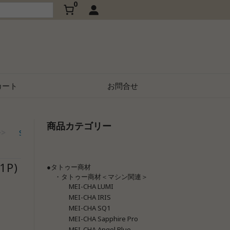
0
カート
お問合せ
商品カテゴリー
ソフタップ 旧型ニードル 12本針 (
>>
SofTap（ソフタップ）
>>
P)
●タトゥー商材
・タトゥー商材＜マシン関連＞
MEI-CHA LUMI
MEI-CHA IRIS
MEI-CHA SQ1
MEI-CHA Sapphire Pro
MEI-CHA Angel Blue