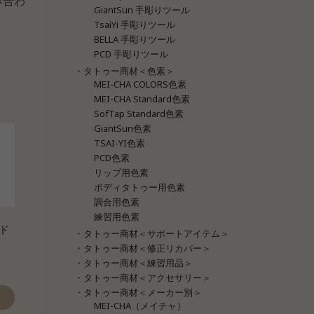
み合わ
GiantSun 手彫りツール
TsaiYi 手彫りツール
BELLA 手彫りツール
PCD 手彫りツール
・タトゥー商材＜色素＞
MEI-CHA COLORS色素
MEI-CHA Standard色素
SofTap Standard色素
GiantSun色素
TSAI-YI色素
PCD色素
リップ用色素
ボディタトゥー用色素
調合用色素
練習用色素
ド
・タトゥー商材＜サポートアイテム＞
・タトゥー商材＜修正リカバー＞
・タトゥー商材＜練習用品＞
・タトゥー商材＜アクセサリー＞
・タトゥー商材＜メーカー別＞
MEI-CHA（メイチャ）