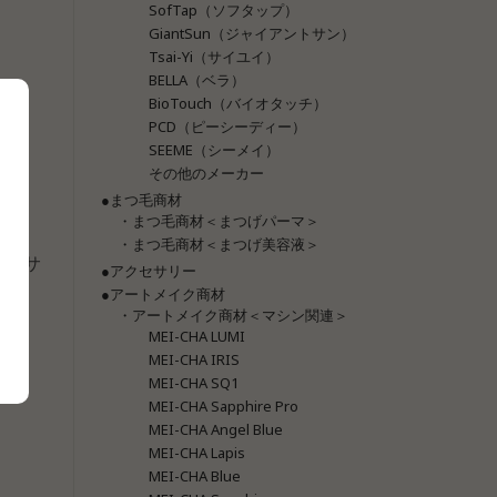
SofTap（ソフタップ）
GiantSun（ジャイアントサン）
Tsai-Yi（サイユイ）
BELLA（ベラ）
BioTouch（バイオタッチ）
PCD（ピーシーディー）
SEEME（シーメイ）
その他のメーカー
●まつ毛商材
・まつ毛商材＜まつげパーマ＞
・まつ毛商材＜まつげ美容液＞
I（サ
●アクセサリー
●アートメイク商材
・アートメイク商材＜マシン関連＞
MEI-CHA LUMI
MEI-CHA IRIS
MEI-CHA SQ1
MEI-CHA Sapphire Pro
MEI-CHA Angel Blue
MEI-CHA Lapis
MEI-CHA Blue