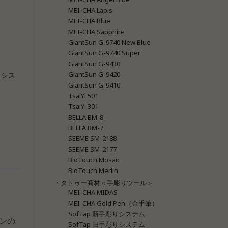
MEI-CHA Lapis
MEI-CHA Blue
MEI-CHA Sapphire
GiantSun G-9740 New Blue
GiantSun G-9740 Super
GiantSun G-9430
GiantSun G-9420
りシス
GiantSun G-9410
TsaiYi 501
TsaiYi 301
BELLA BM-8
BELLA BM-7
SEEME SM-2188
SEEME SM-2177
BioTouch Mosaic
BioTouch Merlin
・タトゥー商材＜手彫りツール＞
MEI-CHA MIDAS
MEI-CHA Gold Pen（金手筆）
SofTap 新手彫りシステム
ンの
SofTap 旧手彫りシステム