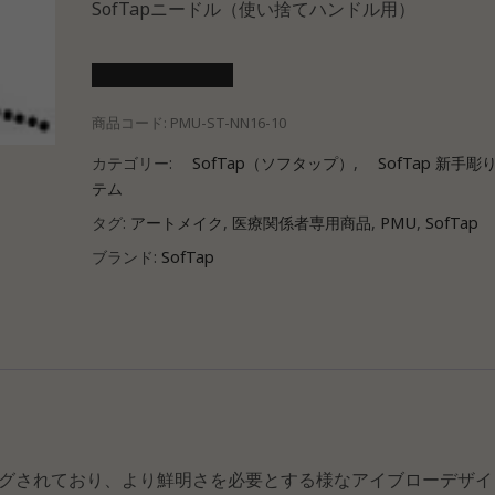
SofTapニードル（使い捨てハンドル用）
医療会員ログイン
商品コード:
PMU-ST-NN16-10
カテゴリー:
SofTap（ソフタップ）
,
SofTap 新手彫
テム
タグ:
アートメイク
,
医療関係者専用商品
,
PMU
,
SofTap
ブランド:
SofTap
ングされており、より鮮明さを必要とする様なアイブローデザイ