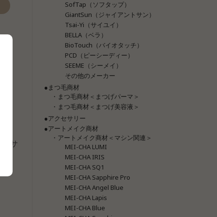
SofTap（ソフタップ）
GiantSun（ジャイアントサン）
Tsai-Yi（サイユイ）
BELLA（ベラ）
BioTouch（バイオタッチ）
PCD（ピーシーディー）
SEEME（シーメイ）
その他のメーカー
●まつ毛商材
・まつ毛商材＜まつげパーマ＞
・まつ毛商材＜まつげ美容液＞
●アクセサリー
●アートメイク商材
・アートメイク商材＜マシン関連＞
I（サ
MEI-CHA LUMI
MEI-CHA IRIS
MEI-CHA SQ1
MEI-CHA Sapphire Pro
MEI-CHA Angel Blue
MEI-CHA Lapis
MEI-CHA Blue