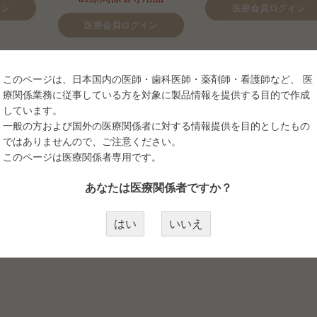
イン
医療会員ログイン
医療会員ログイン
このページは、日本国内の医師・歯科医師・薬剤師・看護師など、 医
療関係業務に従事している方を対象に製品情報を提供する目的で作成
しています。
一般の方および国外の医療関係者に対する情報提供を目的としたもの
ではありませんので、ご注意ください。
このページは医療関係者専用です。
せを致します。ご希望の品がございましたらご連絡下さい。
あなたは医療関係者ですか？
ーズ）・SofTap（ソフタップ）・MEI-CHA（メイチャ）・
・BioTouch（バイオタッチ）・SEEME（シーメイ）・TSAI-Y
はい
いいえ