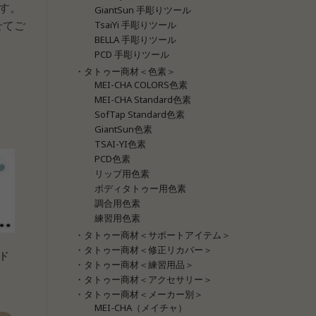
す。
GiantSun 手彫りツール
せてご
TsaiYi 手彫りツール
BELLA 手彫りツール
PCD 手彫りツール
・タトゥー商材＜色素＞
MEI-CHA COLORS色素
MEI-CHA Standard色素
SofTap Standard色素
GiantSun色素
TSAI-YI色素
PCD色素
リップ用色素
ボディタトゥー用色素
調合用色素
練習用色素
・タトゥー商材＜サポートアイテム＞
・タトゥー商材＜修正リカバー＞
ド
・タトゥー商材＜練習用品＞
・タトゥー商材＜アクセサリー＞
・タトゥー商材＜メーカー別＞
MEI-CHA（メイチャ）