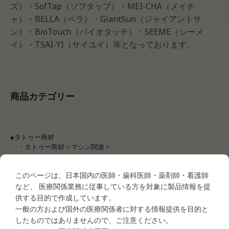
ズ）・SofTap（ソフタップ）・MEI-CHA（メイチ
ャ）・BELLA（ベラ）・GiantSun（ジャイアントサ
ン）・BioTouch（バイオタッチ）・SEEME（シーメ
イ）・TSAI-YI（サイユイ）等となっております。
商品カテゴリー
●タトゥー商材
・タトゥー商材＜マシン関連＞
MEI-CHA LUMI
MEI-CHA IRIS
このページは、日本国内の医師・歯科医師・薬剤師・看護師
MEI-CHA SQ1
など、 医療関係業務に従事している方を対象に製品情報を提
MEI-CHA Sapphire Pro
供する目的で作成しています。
MEI-CHA Angel Blue
一般の方および国外の医療関係者に対する情報提供を目的と
MEI-CHA Lapis
したものではありませんので、ご注意ください。
MEI-CHA Blue