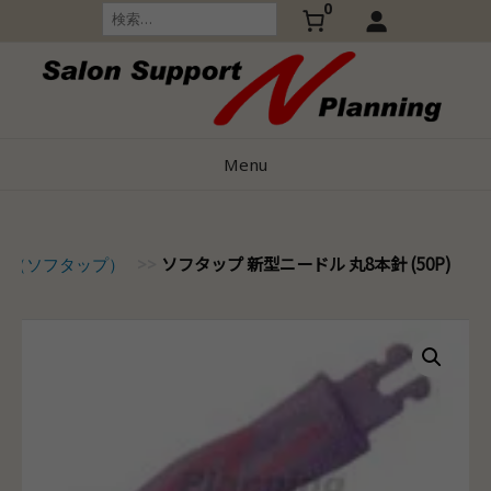
0
Skip
検
索:
to
content
Menu
ソフタップ 新型ニードル 丸8本針 (50P)
ap（ソフタップ）
>>