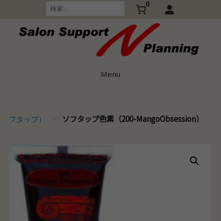
0
Skip
検
索:
to
content
Menu
ソフタップ色素（200-MangoObsession）
p（ソフタップ）
>>