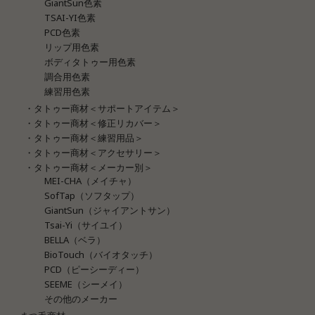
GiantSun色素
TSAI-YI色素
PCD色素
リップ用色素
ボディタトゥー用色素
調合用色素
練習用色素
・タトゥー商材＜サポートアイテム＞
・タトゥー商材＜修正リカバー＞
・タトゥー商材＜練習用品＞
・タトゥー商材＜アクセサリー＞
・タトゥー商材＜メーカー別＞
MEI-CHA（メイチャ）
SofTap（ソフタップ）
GiantSun（ジャイアントサン）
Tsai-Yi（サイユイ）
BELLA（ベラ）
BioTouch（バイオタッチ）
PCD（ピーシーディー）
SEEME（シーメイ）
その他のメーカー