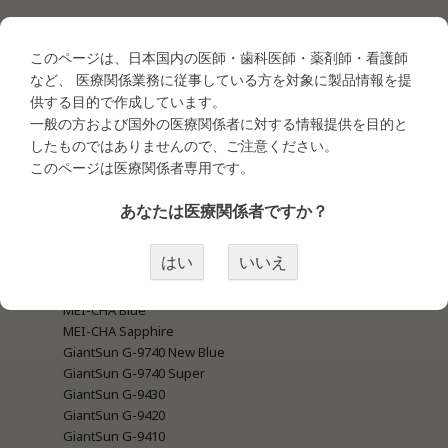
このページは、日本国内の医師・歯科医師・薬剤師・看護師
商品カテゴリー
など、 医療関係業務に従事している方を対象に製品情報を提
供する目的で作成しています。
一般の方および国外の医療関係者に対する情報提供を目的と
したものではありませんので、ご注意ください。
●タトゥー商材
・タトゥー商材＜マシン関連＞
このページは医療関係者専用です。
MEI-CHA LUMI
MEI-CHA IRIS
あなたは医療関係者ですか？
MEI-CHA SQ1
MEI-CHA Sapphire Pro
はい
いいえ
MEI-CHA Angel Blue
MEI-CHA Lapis
MEI-CHA Blue
MEI-CHA Sapphire
GiantSun G-9740 New Blue
GiantSun G-9740 Super
GiantSun G-9430
GiantSun G-9420
GiantSun G-9410