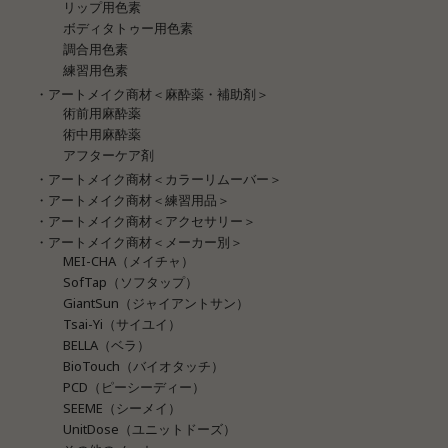
リップ用色素
ボディタトゥー用色素
調合用色素
練習用色素
・アートメイク商材＜麻酔薬・補助剤＞
術前用麻酔薬
術中用麻酔薬
アフターケア剤
・アートメイク商材＜カラーリムーバー＞
・アートメイク商材＜練習用品＞
・アートメイク商材＜アクセサリー＞
・アートメイク商材＜メーカー別＞
MEI-CHA（メイチャ）
SofTap（ソフタップ）
GiantSun（ジャイアントサン）
Tsai-Yi（サイユイ）
BELLA（ベラ）
BioTouch（バイオタッチ）
PCD（ピーシーディー）
SEEME（シーメイ）
UnitDose（ユニットドーズ）