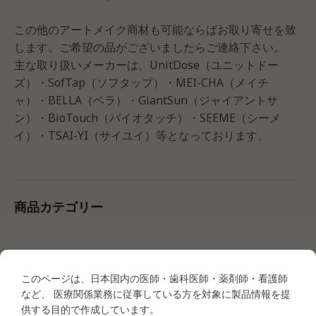
この他のアートメイク商材も可能ならばお取り寄せを致
します。ご希望の品がございましたらご連絡下さい。
主な取り扱いメーカーは、UnitDose（ユニットドー
ズ）・SofTap（ソフタップ）・MEI-CHA（メイチ
ャ）・BELLA（ベラ）・GiantSun（ジャイアントサ
ン）・BioTouch（バイオタッチ）・SEEME（シーメ
イ）・TSAI-YI（サイユイ）等となっております。
商品カテゴリー
●タトゥー商材
・タトゥー商材＜マシン関連＞
このページは、日本国内の医師・歯科医師・薬剤師・看護師
MEI-CHA LUMI
など、 医療関係業務に従事している方を対象に製品情報を提
MEI-CHA IRIS
供する目的で作成しています。