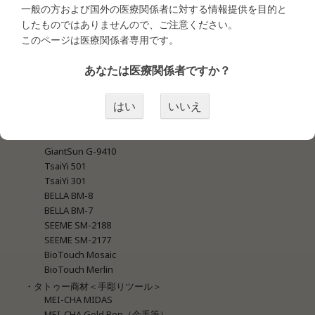
MEI-CHA SQ1
一般の方および国外の医療関係者に対する情報提供を目的と
MEI-CHA Sapphire Pro
したものではありませんので、ご注意ください。
MEI-CHA Angel Blue
このページは医療関係者専用です。
MEI-CHA Lapis
MEI-CHA Blue
あなたは医療関係者ですか？
MEI-CHA Sapphire
GiantSun G-9740 New Blue
はい
いいえ
GiantSun G-9740 Super
GiantSun G-9430
GiantSun G-9420
GiantSun G-9410
TsaiYi 501
TsaiYi 301
BELLA BM-8
BELLA BM-7
SEEME SM-2188
SEEME SM-2177
BioTouch Mosaic
BioTouch Merlin
・タトゥー商材＜手彫りツール＞
MEI-CHA MIDAS
MEI-CHA Gold Pen（金手筆）