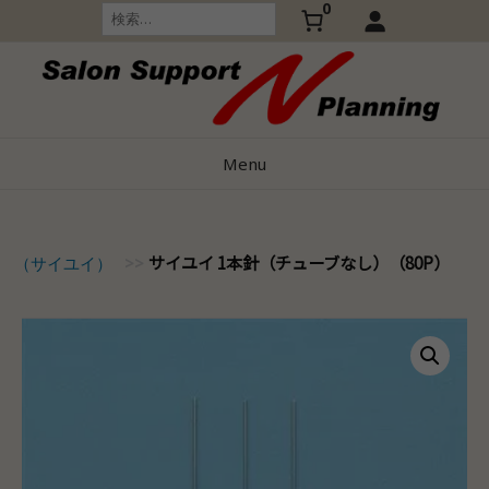
0
Skip
検
索:
to
content
Menu
サイユイ 1本針（チューブなし）（80P）
-Yi（サイユイ）
>>