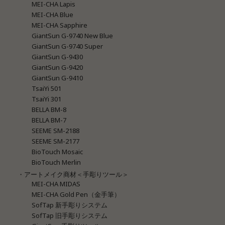
MEI-CHA Lapis
MEI-CHA Blue
MEI-CHA Sapphire
GiantSun G-9740 New Blue
GiantSun G-9740 Super
GiantSun G-9430
GiantSun G-9420
GiantSun G-9410
TsaiYi 501
TsaiYi 301
BELLA BM-8
BELLA BM-7
SEEME SM-2188
SEEME SM-2177
BioTouch Mosaic
BioTouch Merlin
・アートメイク商材＜手彫りツール＞
MEI-CHA MIDAS
MEI-CHA Gold Pen（金手筆）
SofTap 新手彫りシステム
SofTap 旧手彫りシステム