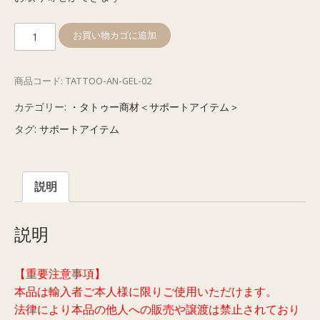
ジ
お買い物カゴに追加
ェ
ル
商品コード:
TATTOO-AN-GEL-02
#02
個
カテゴリー:
・タトゥー商材＜サポートアイテム＞
タグ:
サポートアイテム
説明
説明
【重要注意事項】
本品は輸入者ご本人様に限りご使用いただけます。
法律により本品の他人への販売や譲渡は禁止されており