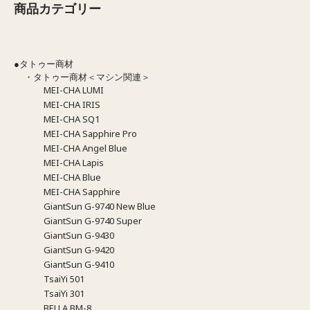
商品カテゴリー
●タトゥー商材
・タトゥー商材＜マシン関連＞
MEI-CHA LUMI
MEI-CHA IRIS
MEI-CHA SQ1
MEI-CHA Sapphire Pro
MEI-CHA Angel Blue
MEI-CHA Lapis
MEI-CHA Blue
MEI-CHA Sapphire
GiantSun G-9740 New Blue
GiantSun G-9740 Super
GiantSun G-9430
GiantSun G-9420
GiantSun G-9410
TsaiYi 501
TsaiYi 301
BELLA BM-8