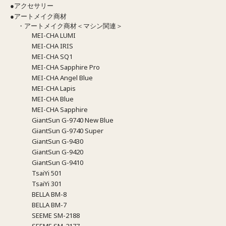
●アクセサリー
●アートメイク商材
・アートメイク商材＜マシン関連＞
MEI-CHA LUMI
MEI-CHA IRIS
MEI-CHA SQ1
MEI-CHA Sapphire Pro
MEI-CHA Angel Blue
MEI-CHA Lapis
MEI-CHA Blue
MEI-CHA Sapphire
GiantSun G-9740 New Blue
GiantSun G-9740 Super
GiantSun G-9430
GiantSun G-9420
GiantSun G-9410
TsaiYi 501
TsaiYi 301
BELLA BM-8
BELLA BM-7
SEEME SM-2188
SEEME SM-2177