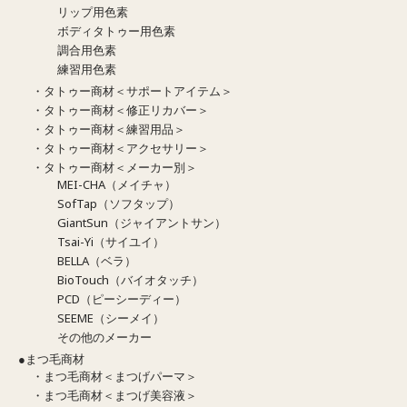
リップ用色素
ボディタトゥー用色素
調合用色素
練習用色素
・タトゥー商材＜サポートアイテム＞
・タトゥー商材＜修正リカバー＞
・タトゥー商材＜練習用品＞
・タトゥー商材＜アクセサリー＞
・タトゥー商材＜メーカー別＞
MEI-CHA（メイチャ）
SofTap（ソフタップ）
GiantSun（ジャイアントサン）
Tsai-Yi（サイユイ）
BELLA（ベラ）
BioTouch（バイオタッチ）
PCD（ピーシーディー）
SEEME（シーメイ）
その他のメーカー
●まつ毛商材
・まつ毛商材＜まつげパーマ＞
・まつ毛商材＜まつげ美容液＞