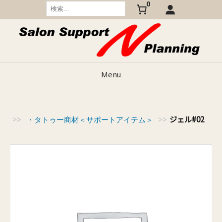
0
Skip
検
索:
to
content
Menu
ジェル#02
商材
>>
・タトゥー商材＜サポートアイテム＞
>>