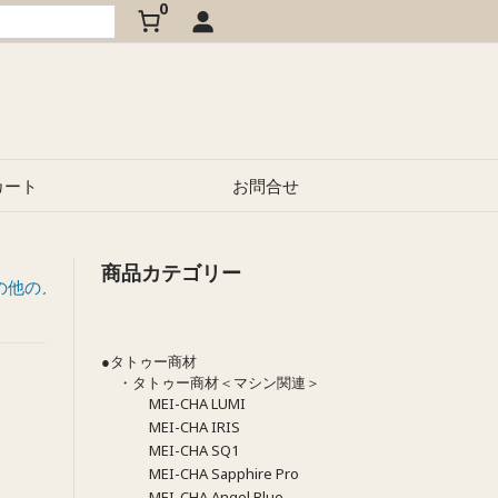
0
カート
お問合せ
商品カテゴリー
タトゥー練習用色素 オリーブ（Olive）
他のメーカー
>>
●タトゥー商材
・タトゥー商材＜マシン関連＞
MEI-CHA LUMI
MEI-CHA IRIS
MEI-CHA SQ1
MEI-CHA Sapphire Pro
MEI-CHA Angel Blue