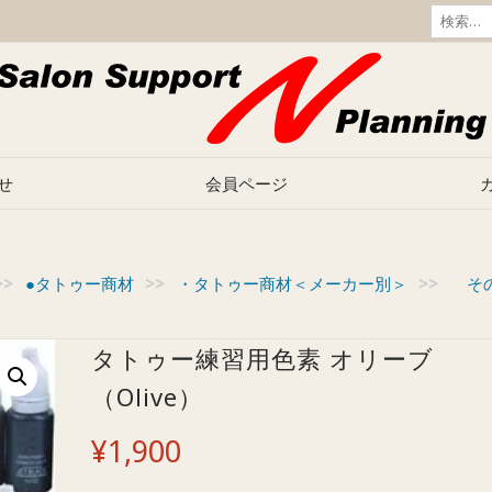
検
索:
せ
会員ページ
>>
●タトゥー商材
>>
・タトゥー商材＜メーカー別＞
>>
その
タトゥー練習用色素 オリーブ
（Olive）
¥
1,900