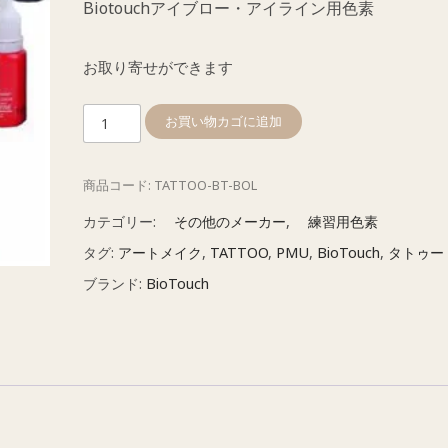
Biotouchアイブロー・アイライン用色素
お取り寄せができます
タ
お買い物カゴに追加
ト
ゥ
商品コード:
TATTOO-BT-BOL
ー
練
カテゴリー:
その他のメーカー
,
練習用色素
習
タグ:
アートメイク
,
TATTOO
,
PMU
,
BioTouch
,
タトゥー
用
ブランド:
BioTouch
色
素
オ
リ
ー
ブ
（Olive）