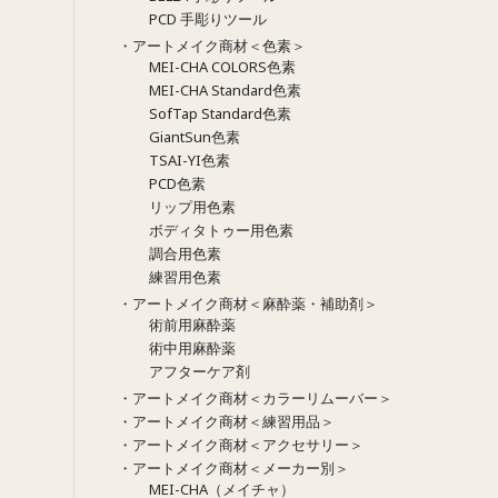
PCD 手彫りツール
・アートメイク商材＜色素＞
MEI-CHA COLORS色素
MEI-CHA Standard色素
SofTap Standard色素
GiantSun色素
TSAI-YI色素
PCD色素
リップ用色素
ボディタトゥー用色素
調合用色素
練習用色素
・アートメイク商材＜麻酔薬・補助剤＞
術前用麻酔薬
術中用麻酔薬
アフターケア剤
・アートメイク商材＜カラーリムーバー＞
・アートメイク商材＜練習用品＞
・アートメイク商材＜アクセサリー＞
・アートメイク商材＜メーカー別＞
MEI-CHA（メイチャ）