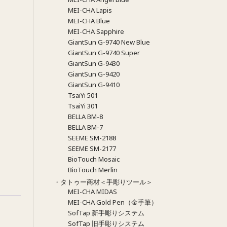
MEI-CHA Lapis
MEI-CHA Blue
MEI-CHA Sapphire
GiantSun G-9740 New Blue
GiantSun G-9740 Super
GiantSun G-9430
GiantSun G-9420
GiantSun G-9410
TsaiYi 501
TsaiYi 301
BELLA BM-8
BELLA BM-7
SEEME SM-2188
SEEME SM-2177
BioTouch Mosaic
BioTouch Merlin
・タトゥー商材＜手彫りツール＞
MEI-CHA MIDAS
MEI-CHA Gold Pen（金手筆）
SofTap 新手彫りシステム
SofTap 旧手彫りシステム