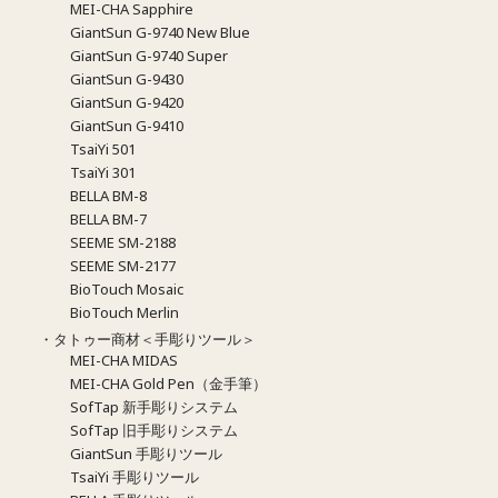
MEI-CHA Sapphire
GiantSun G-9740 New Blue
GiantSun G-9740 Super
GiantSun G-9430
GiantSun G-9420
GiantSun G-9410
TsaiYi 501
TsaiYi 301
BELLA BM-8
BELLA BM-7
SEEME SM-2188
SEEME SM-2177
BioTouch Mosaic
BioTouch Merlin
・タトゥー商材＜手彫りツール＞
MEI-CHA MIDAS
MEI-CHA Gold Pen（金手筆）
SofTap 新手彫りシステム
SofTap 旧手彫りシステム
GiantSun 手彫りツール
TsaiYi 手彫りツール