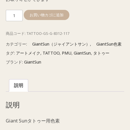
ジ
お買い物カゴに追加
ャ
イ
商品コード:
TATTOO-GS-G-8312-117
ア
ン
カテゴリー:
GiantSun（ジャイアントサン）
,
GiantSun色素
ト
タグ:
アートメイク
,
TATTOO
,
PMU
,
GiantSun
,
タトゥー
サ
ブランド:
GiantSun
ン
色
素
説明
膚
色
（Skin）
説明
個
Giant Sunタトゥー用色素