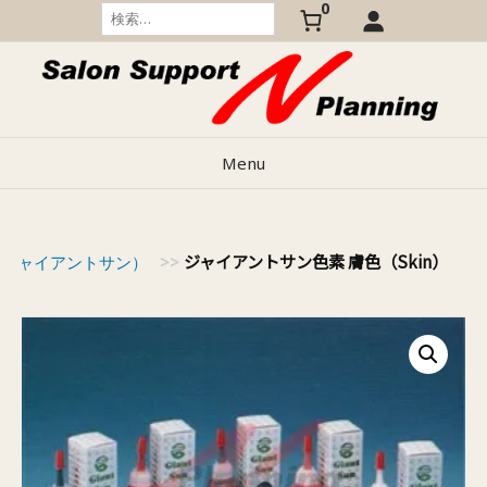
0
Skip
検
索:
to
content
Menu
ジャイアントサン色素 膚色（Skin）
n（ジャイアントサン）
>>