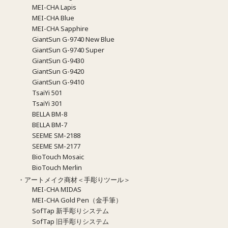
MEI-CHA Lapis
MEI-CHA Blue
MEI-CHA Sapphire
GiantSun G-9740 New Blue
GiantSun G-9740 Super
GiantSun G-9430
GiantSun G-9420
GiantSun G-9410
TsaiYi 501
TsaiYi 301
BELLA BM-8
BELLA BM-7
SEEME SM-2188
SEEME SM-2177
BioTouch Mosaic
BioTouch Merlin
・アートメイク商材＜手彫りツール＞
MEI-CHA MIDAS
MEI-CHA Gold Pen（金手筆）
SofTap 新手彫りシステム
SofTap 旧手彫りシステム