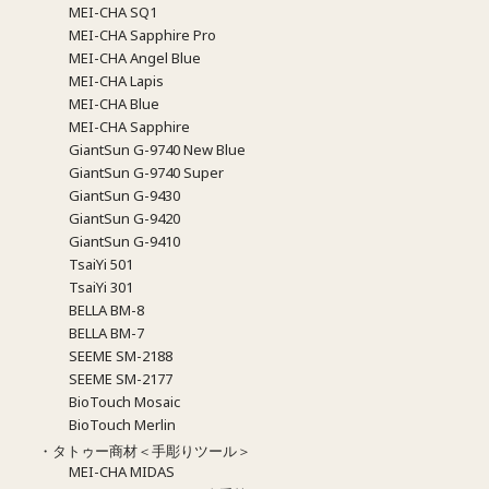
MEI-CHA SQ1
MEI-CHA Sapphire Pro
MEI-CHA Angel Blue
MEI-CHA Lapis
MEI-CHA Blue
MEI-CHA Sapphire
GiantSun G-9740 New Blue
GiantSun G-9740 Super
GiantSun G-9430
GiantSun G-9420
GiantSun G-9410
TsaiYi 501
TsaiYi 301
BELLA BM-8
BELLA BM-7
SEEME SM-2188
SEEME SM-2177
BioTouch Mosaic
BioTouch Merlin
・タトゥー商材＜手彫りツール＞
MEI-CHA MIDAS