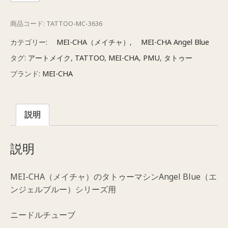
イ
チ
商品コード:
TATTOO-MC-3636
ャ
Angel
カテゴリー:
MEI-CHA（メイチャ）
,
MEI-CHA Angel Blue
Blue（エ
タグ:
アートメイク
,
TATTOO
,
MEI-CHA
,
PMU
,
タトゥー
ン
ブランド:
MEI-CHA
ジ
ェ
ル
説明
ブ
ル
ー）
説明
ニ
ー
MEI-CHA（メイチャ）のタトゥーマシンAngel Blue（エ
ド
ンジェルブルー）シリーズ用
ル
チ
ニードルチューブ
ュ