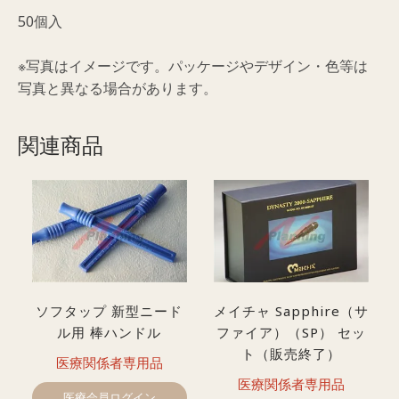
ー
50個入
ブ
（50P）
※写真はイメージです。パッケージやデザイン・色等は
個
写真と異なる場合があります。
関連商品
ソフタップ 新型ニード
メイチャ Sapphire（サ
ル用 棒ハンドル
ファイア）（SP） セッ
ト（販売終了）
医療関係者専用品
医療関係者専用品
医療会員ログイン