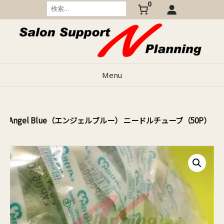
0
Skip
検
索:
to
content
Menu
ャ Angel Blue（エンジェルブルー） ニードルチューブ（50P）