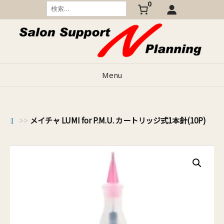
0
Skip
検
索:
to
content
Menu
メイチャ LUMI for P.M.U. カートリッジ式1本針(10P)
UMI
>>