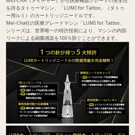
MEI-CHA（メイチャー）から医療機器グレードの安全性
本
を誇るタトゥーマシン、「LUMI for Tattoo」（タトゥ
針
ー用ルミ）のカートリッジニードルです。
(10P)
Mei-Cha社の医療グレードマシン「LUMI for Tattoo」
個
シリーズは、世界唯一の特許技術により、マシンの内部
リークによる細菌感染を100％防ぐことができます。