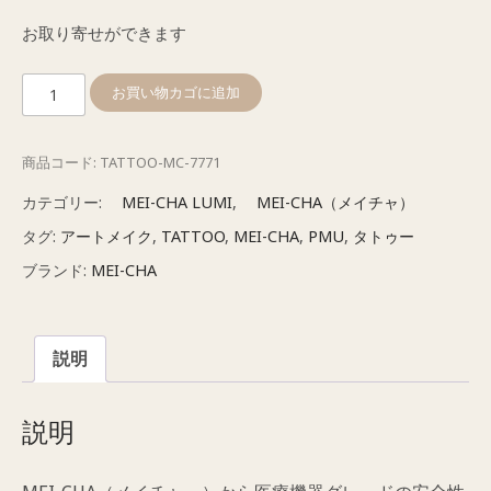
お取り寄せができます
メ
お買い物カゴに追加
イ
チ
商品コード:
TATTOO-MC-7771
ャ
LUMI
カテゴリー:
MEI-CHA LUMI
,
MEI-CHA（メイチャ）
for
タグ:
アートメイク
,
TATTOO
,
MEI-CHA
,
PMU
,
タトゥー
P.M.U.
ブランド:
MEI-CHA
カ
ー
ト
説明
リ
ッ
ジ
説明
式
1