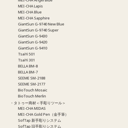
MEI-CHA Angel Blue
MEI-CHA Lapis
MEI-CHA Blue
MEI-CHA Sapphire
GiantSun G-9740 New Blue
GiantSun G-9740 Super
GiantSun G-9430
GiantSun G-9420
GiantSun G-9410
TsaiYi 501
TsaiYi 301
BELLA BM-8
BELLA BM-7
SEEME SM-2188
SEEME SM-2177
BioTouch Mosaic
BioTouch Merlin
・タトゥー商材＜手彫りツール＞
MEI-CHA MIDAS
MEI-CHA Gold Pen（金手筆）
SofTap 新手彫りシステム
SofTap 旧手彫りシステム