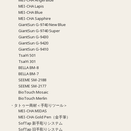
MEI-CHA Lapis
MEI-CHA Blue
MEI-CHA Sapphire
GiantSun G-9740 New Blue
GiantSun G-9740 Super
GiantSun G-9430
GiantSun G-9420
GiantSun G-9410
TsaiYi 501
TsaiYi 301
BELLA BM-8
BELLA BM-7
SEEME SM-2188
SEEME SM-2177
BioTouch Mosaic
BioTouch Merlin
・タトゥー商材＜手彫りツール＞
MEI-CHA MIDAS
MEI-CHA Gold Pen（金手筆）
SofTap 新手彫りシステム
SofTap 旧手彫りシステム