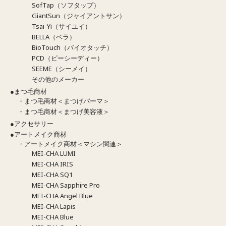
SofTap（ソフタップ）
GiantSun（ジャイアントサン）
Tsai-Yi（サイユイ）
BELLA（ベラ）
BioTouch（バイオタッチ）
PCD（ピーシーディー）
SEEME（シーメイ）
その他のメーカー
●まつ毛商材
・まつ毛商材＜まつげパーマ＞
・まつ毛商材＜まつげ美容液＞
●アクセサリー
●アートメイク商材
・アートメイク商材＜マシン関連＞
MEI-CHA LUMI
MEI-CHA IRIS
MEI-CHA SQ1
MEI-CHA Sapphire Pro
MEI-CHA Angel Blue
MEI-CHA Lapis
MEI-CHA Blue