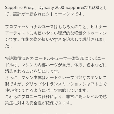
ド
Sapphire Proは、Dynasty 2000-Sapphireの後継機とし
マ
て、設計が一新されたタトゥーマシンです。
シ
ン
プロフェッショナルユースはもちろんのこと、ビギナー
個
アーティストにも使いやすい理想的な軽量タトゥーマシ
ンです。施術の際の扱いやすさを追求して設計されまし
た 。
特許取得済みの ニードルチューブ一体型3E コンボニー
ドルは、マシンの内部パーツが血液、体液、色素などに
汚染されることを防止します。
さらに、マシン本体はオートクレーブ可能なステンレス
製ですが、グリップやトランスミッションシャフトまで
使い捨てできるようにパーツ供給しています。
これらのプロユース仕様により、非常に高いレベルで感
染症に対する安全性が確保できます。