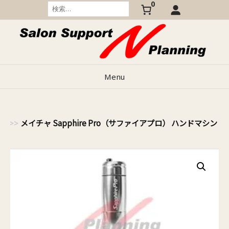
0
Skip
検
索:
to
content
Menu
メイチャ Sapphire Pro（サファイアプロ） ハンドマシン
）
>>