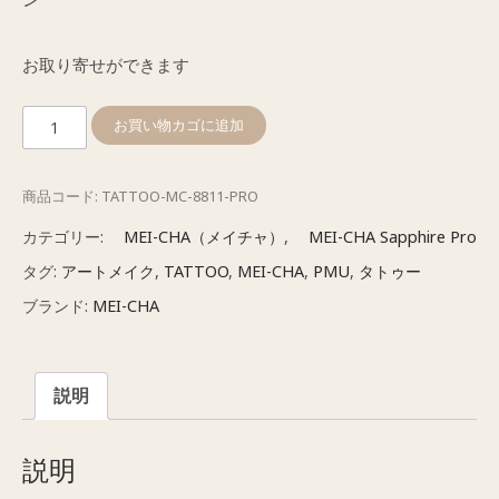
お取り寄せができます
メ
お買い物カゴに追加
イ
チ
商品コード:
TATTOO-MC-8811-PRO
ャ
Sapphire
カテゴリー:
MEI-CHA（メイチャ）
,
MEI-CHA Sapphire Pro
Pro（サ
タグ:
アートメイク
,
TATTOO
,
MEI-CHA
,
PMU
,
タトゥー
フ
ブランド:
MEI-CHA
ァ
イ
ア
説明
プ
ロ）
ハ
説明
ン