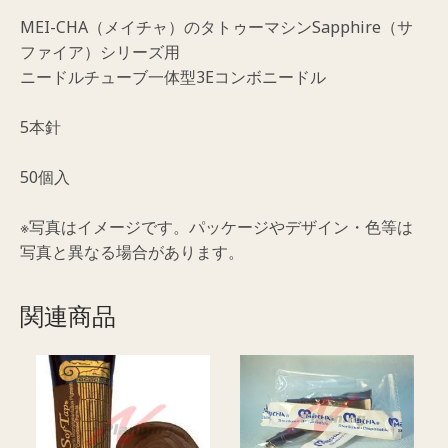
ド
MEI-CHA（メイチャ）のタトゥーマシンSapphire（サ
ル
ファイア）シリーズ用
5
ニードルチューブ一体型3Eコンボニードル
本
針
5本針
（50P）
個
50個入
※写真はイメージです。パッケージやデザイン・色等は
写真と異なる場合があります。
関連商品