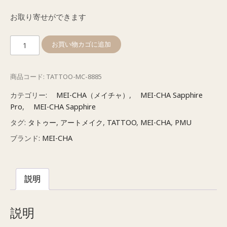
お取り寄せができます
メ
お買い物カゴに追加
イ
チ
商品コード:
TATTOO-MC-8885
ャ
サ
カテゴリー:
MEI-CHA（メイチャ）
,
MEI-CHA Sapphire
フ
Pro
,
MEI-CHA Sapphire
ァ
タグ:
タトゥー
,
アートメイク
,
TATTOO
,
MEI-CHA
,
PMU
イ
ブランド:
MEI-CHA
ア
シ
リ
説明
ー
ズ
ニ
説明
ー