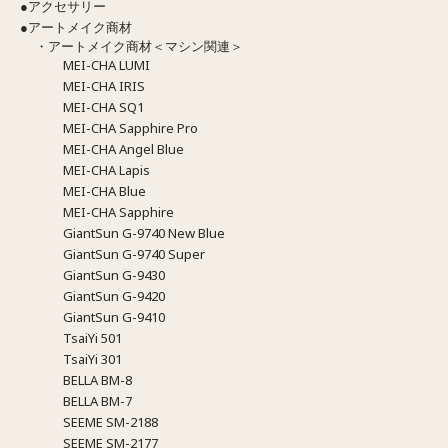
●アクセサリー
●アートメイク商材
・アートメイク商材＜マシン関連＞
MEI-CHA LUMI
MEI-CHA IRIS
MEI-CHA SQ1
MEI-CHA Sapphire Pro
MEI-CHA Angel Blue
MEI-CHA Lapis
MEI-CHA Blue
MEI-CHA Sapphire
GiantSun G-9740 New Blue
GiantSun G-9740 Super
GiantSun G-9430
GiantSun G-9420
GiantSun G-9410
TsaiYi 501
TsaiYi 301
BELLA BM-8
BELLA BM-7
SEEME SM-2188
SEEME SM-2177