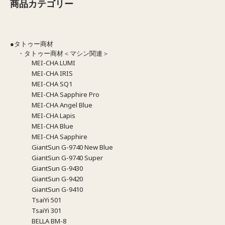
商品カテゴリー
●タトゥー商材
・タトゥー商材＜マシン関連＞
MEI-CHA LUMI
MEI-CHA IRIS
MEI-CHA SQ1
MEI-CHA Sapphire Pro
MEI-CHA Angel Blue
MEI-CHA Lapis
MEI-CHA Blue
MEI-CHA Sapphire
GiantSun G-9740 New Blue
GiantSun G-9740 Super
GiantSun G-9430
GiantSun G-9420
GiantSun G-9410
TsaiYi 501
TsaiYi 301
BELLA BM-8