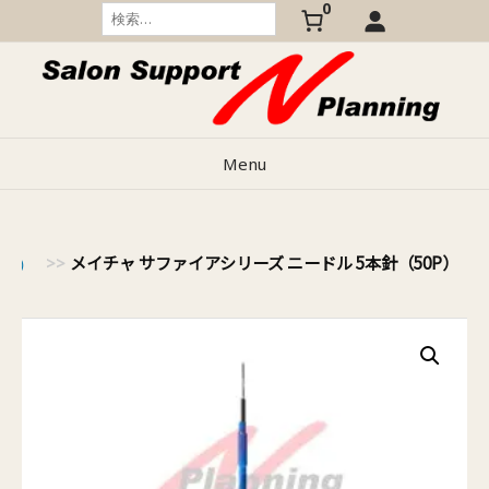
0
Skip
検
索:
to
content
Menu
メイチャ サファイアシリーズ ニードル 5本針（50P）
チャ）
>>