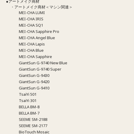
●アートメイク商材
・アートメイク商材＜マシン関連＞
MEI-CHA LUMI
MEI-CHA IRIS
MEI-CHA SQ1
MEI-CHA Sapphire Pro
MEI-CHA Angel Blue
MEI-CHA Lapis
MEI-CHA Blue
MEI-CHA Sapphire
GiantSun G-9740 New Blue
GiantSun G-9740 Super
GiantSun G-9430
GiantSun G-9420
GiantSun G-9410
TsaiYi 501
TsaiYi 301
BELLA BM-8
BELLA BM-7
SEEME SM-2188
SEEME SM-2177
BioTouch Mosaic