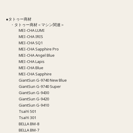
●タトゥー商材
・タトゥー商材＜マシン関連＞
MEI-CHA LUMI
MEI-CHA IRIS
MEI-CHA SQ1
MEI-CHA Sapphire Pro
MEI-CHA Angel Blue
MEI-CHA Lapis
MEI-CHA Blue
MEI-CHA Sapphire
GiantSun G-9740 New Blue
GiantSun G-9740 Super
GiantSun G-9430
GiantSun G-9420
GiantSun G-9410
TsaiYi 501
TsaiYi 301
BELLA BM-8
BELLA BM-7