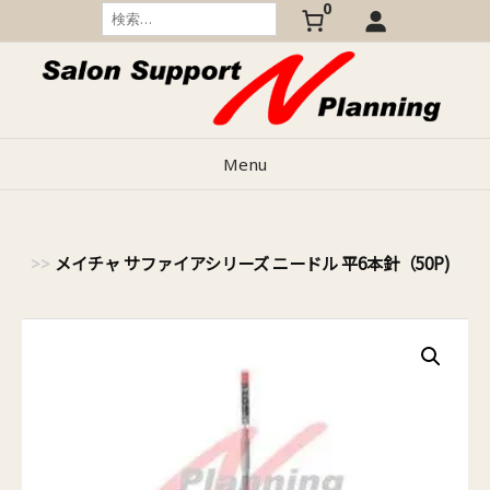
0
Skip
検
索:
to
content
Menu
メイチャ サファイアシリーズ ニードル 平6本針（50P)
ャ）
>>