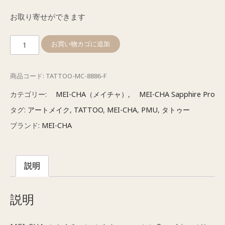
お取り寄せができます
メ
お買い物カゴに追加
イ
チ
商品コード:
TATTOO-MC-8886-F
ャ
サ
カテゴリー:
MEI-CHA（メイチャ）
,
MEI-CHA Sapphire Pro
フ
タグ:
アートメイク
,
TATTOO
,
MEI-CHA
,
PMU
,
タトゥー
ァ
ブランド:
MEI-CHA
イ
ア
シ
説明
リ
ー
ズ
説明
ニ
ー