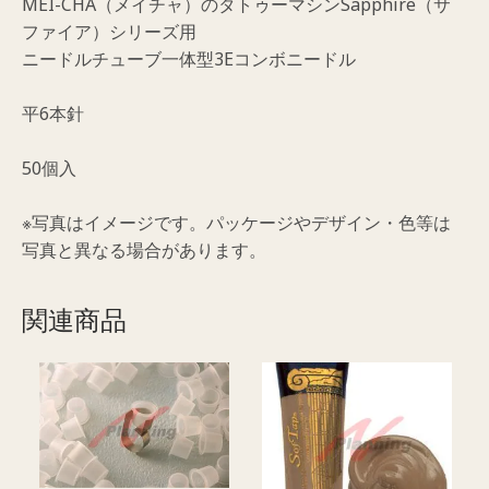
MEI-CHA（メイチャ）のタトゥーマシンSapphire（サ
ド
ファイア）シリーズ用
ル
ニードルチューブ一体型3Eコンボニードル
平
6
平6本針
本
針
50個入
（50P)
個
※写真はイメージです。パッケージやデザイン・色等は
写真と異なる場合があります。
関連商品