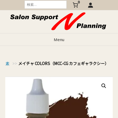
0
Skip
検
索:
to
content
Menu
メイチャ COLORS（MCC-CG カフェギャラクシー）
RS色素
>>