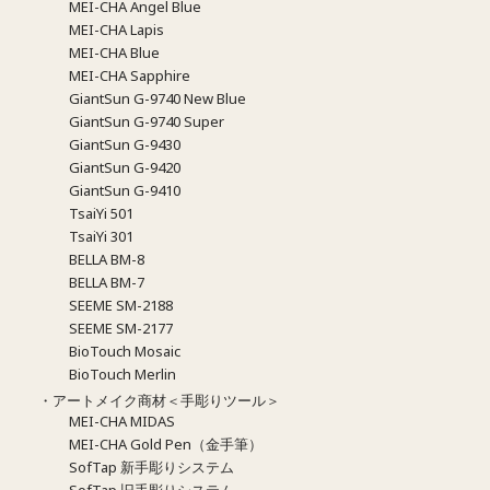
MEI-CHA Angel Blue
MEI-CHA Lapis
MEI-CHA Blue
MEI-CHA Sapphire
GiantSun G-9740 New Blue
GiantSun G-9740 Super
GiantSun G-9430
GiantSun G-9420
GiantSun G-9410
TsaiYi 501
TsaiYi 301
BELLA BM-8
BELLA BM-7
SEEME SM-2188
SEEME SM-2177
BioTouch Mosaic
BioTouch Merlin
・アートメイク商材＜手彫りツール＞
MEI-CHA MIDAS
MEI-CHA Gold Pen（金手筆）
SofTap 新手彫りシステム
SofTap 旧手彫りシステム