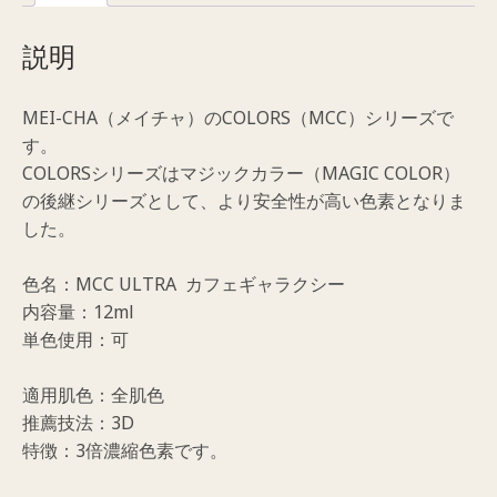
ラ
ク
説明
シ
ー）
MEI-CHA（メイチャ）のCOLORS（MCC）シリーズで
個
す。
COLORSシリーズはマジックカラー（MAGIC COLOR）
の後継シリーズとして、より安全性が高い色素となりま
した。
色名：MCC ULTRA カフェギャラクシー
内容量：12ml
単色使用：可
適用肌色：全肌色
推薦技法：3D
特徴：3倍濃縮色素です。