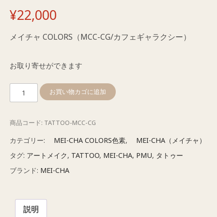
¥
22,000
メイチャ COLORS（MCC-CG/カフェギャラクシー）
お取り寄せができます
メ
お買い物カゴに追加
イ
チ
商品コード:
TATTOO-MCC-CG
ャ
COLORS（MCC-
カテゴリー:
MEI-CHA COLORS色素
,
MEI-CHA（メイチャ）
CG
タグ:
アートメイク
,
TATTOO
,
MEI-CHA
,
PMU
,
タトゥー
カ
ブランド:
MEI-CHA
フ
ェ
ギ
説明
ャ