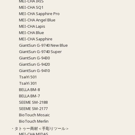
MEI-CHA IRIS
MEI-CHA SQ1
MEI-CHA Sapphire Pro
MEI-CHA Angel Blue
MEI-CHA Lapis
MEI-CHA Blue
MEI-CHA Sapphire
GiantSun G-9740 New Blue
GiantSun G-9740 Super
GiantSun G-9430
GiantSun G-9420
GiantSun G-9410
TsaiYi 501
TsaiYi 301
BELLA BM-8
BELLA BM-7
SEEME SM-2188
SEEME SM-2177
BioTouch Mosaic
BioTouch Merlin
・タトゥー商材＜手彫りツール＞
MEI-CHA MIDAS