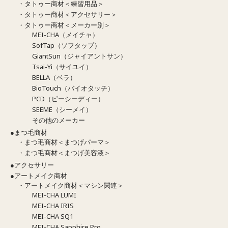
・タトゥー商材＜練習用品＞
・タトゥー商材＜アクセサリー＞
・タトゥー商材＜メーカー別＞
MEI-CHA（メイチャ）
SofTap（ソフタップ）
GiantSun（ジャイアントサン）
Tsai-Yi（サイユイ）
BELLA（ベラ）
BioTouch（バイオタッチ）
PCD（ピーシーディー）
SEEME（シーメイ）
その他のメーカー
●まつ毛商材
・まつ毛商材＜まつげパーマ＞
・まつ毛商材＜まつげ美容液＞
●アクセサリー
●アートメイク商材
・アートメイク商材＜マシン関連＞
MEI-CHA LUMI
MEI-CHA IRIS
MEI-CHA SQ1
MEI-CHA Sapphire Pro