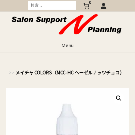
0
Skip
検
索:
to
content
Menu
メイチャ COLORS（MCC-HC ヘーゼルナッツチョコ）
色素
>>