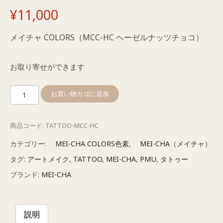
¥
11,000
メイチャ COLORS（MCC-HC ヘーゼルナッツチョコ）
お取り寄せができます
メ
お買い物カゴに追加
イ
チ
商品コード:
TATTOO-MCC-HC
ャ
COLORS（MCC-
カテゴリー:
MEI-CHA COLORS色素
,
MEI-CHA（メイチャ）
HC
タグ:
アートメイク
,
TATTOO
,
MEI-CHA
,
PMU
,
タトゥー
ヘ
ブランド:
MEI-CHA
ー
ゼ
ル
説明
ナ