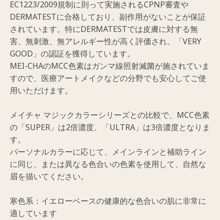
EC1223/2009規制に則って実施されるCPNP審査や
DERMATESTに合格しており、副作用がないことが保証
されています。特にDERMATESTでは皮膚に対する無
害、無刺激、無アレルギー性が高く評価され、「VERY
GOOD」の認証を獲得しています。
MEI-CHAのMCC色素はガンマ線照射滅菌が施されていま
すので、医療アートメイクなどの分野でも安心してご使
用いただけます。
メイチャ マジックカラーシリーズとの比較で、MCC色素
の「SUPER」は2倍濃度、「ULTRA」は3倍濃度となりま
す。
パーソナルカラーに応じて、メインラインと補助ライン
に同じ、または異なる色合いの色素を使用して、自然な
眉を描いてください。
寒色系：イエローベースの健康的な色合いの肌に非常に
適しています