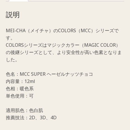
ッ
ツ
説明
チ
ョ
MEI-CHA（メイチャ）のCOLORS（MCC）シリーズで
コ）
す。
個
COLORSシリーズはマジックカラー（MAGIC COLOR）
の後継シリーズとして、より安全性が高い色素となりま
した。
色名：MCC SUPER ヘーゼルナッツチョコ
内容量：12ml
色相：暖色系
単色使用：可
適用肌色：色白肌
推薦技法：2D、3D、4D