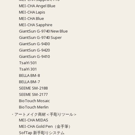
MEI-CHA Angel Blue
MEI-CHA Lapis
MEI-CHA Blue
MEI-CHA Sapphire
GiantSun G-9740 New Blue
GiantSun G-9740 Super
GiantSun G-9430
GiantSun G-9420
GiantSun G-9410
TsaiYi 501
TsaiYi 301
BELLA BM-8
BELLA BM-7
SEEME SM-2188
SEEME SM-2177
BioTouch Mosaic
BioTouch Merlin
・アートメイク商材＜手彫りツール＞
MEI-CHA MIDAS
MEI-CHA Gold Pen（金手筆）
SofTap 新手彫りシステム