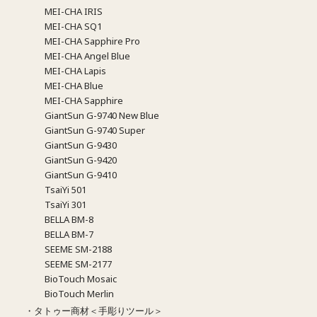
MEI-CHA IRIS
MEI-CHA SQ1
MEI-CHA Sapphire Pro
MEI-CHA Angel Blue
MEI-CHA Lapis
MEI-CHA Blue
MEI-CHA Sapphire
GiantSun G-9740 New Blue
GiantSun G-9740 Super
GiantSun G-9430
GiantSun G-9420
GiantSun G-9410
TsaiYi 501
TsaiYi 301
BELLA BM-8
BELLA BM-7
SEEME SM-2188
SEEME SM-2177
BioTouch Mosaic
BioTouch Merlin
・タトゥー商材＜手彫りツール＞