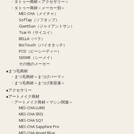
・タトゥー商材＜アクセサリー＞
・タトゥー商材＜メーカー別＞
MEI-CHA（メイチャ）
SofTap（ソフタップ）
GiantSun（ジャイアントサン）
Tsai-Yi（サイユイ）
BELLA（ベラ）
BioTouch（バイオタッチ）
PCD（ピーシーディー）
SEEME（シーメイ）
その他のメーカー
●まつ毛商材
・まつ毛商材＜まつげパーマ＞
・まつ毛商材＜まつげ美容液＞
●アクセサリー
●アートメイク商材
・アートメイク商材＜マシン関連＞
MEI-CHA LUMI
MEI-CHA IRIS
MEI-CHA SQ1
MEI-CHA Sapphire Pro
MEI-CHA Angel Blue