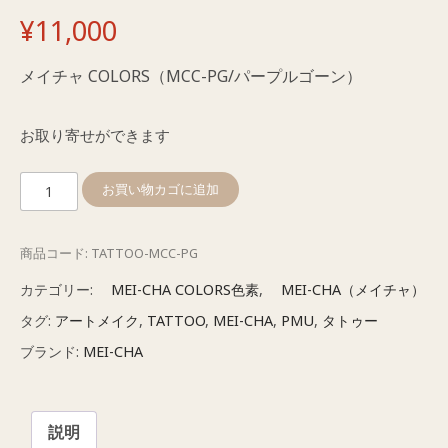
¥
11,000
メイチャ COLORS（MCC-PG/パープルゴーン）
お取り寄せができます
メ
お買い物カゴに追加
イ
チ
商品コード:
TATTOO-MCC-PG
ャ
COLORS（MCC-
カテゴリー:
MEI-CHA COLORS色素
,
MEI-CHA（メイチャ）
PG
タグ:
アートメイク
,
TATTOO
,
MEI-CHA
,
PMU
,
タトゥー
パ
ブランド:
MEI-CHA
ー
プ
ル
説明
ゴ