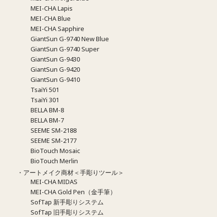
MEI-CHA Lapis
MEI-CHA Blue
MEI-CHA Sapphire
GiantSun G-9740 New Blue
GiantSun G-9740 Super
GiantSun G-9430
GiantSun G-9420
GiantSun G-9410
TsaiYi 501
TsaiYi 301
BELLA BM-8
BELLA BM-7
SEEME SM-2188
SEEME SM-2177
BioTouch Mosaic
BioTouch Merlin
・アートメイク商材＜手彫りツール＞
MEI-CHA MIDAS
MEI-CHA Gold Pen（金手筆）
SofTap 新手彫りシステム
SofTap 旧手彫りシステム