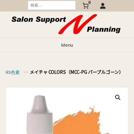
0
Skip
検
索:
to
content
Menu
メイチャ COLORS（MCC-PG パープルゴーン）
OLORS色素
>>