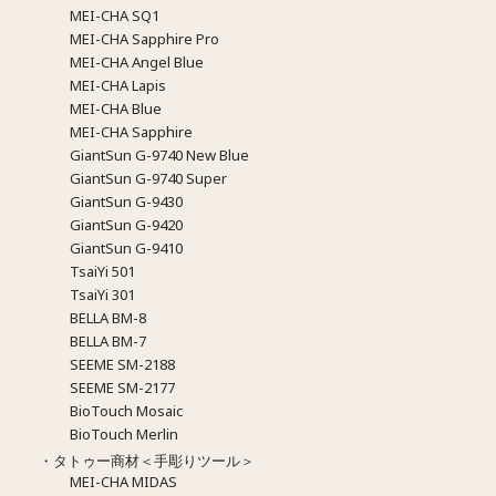
MEI-CHA SQ1
MEI-CHA Sapphire Pro
MEI-CHA Angel Blue
MEI-CHA Lapis
MEI-CHA Blue
MEI-CHA Sapphire
GiantSun G-9740 New Blue
GiantSun G-9740 Super
GiantSun G-9430
GiantSun G-9420
GiantSun G-9410
TsaiYi 501
TsaiYi 301
BELLA BM-8
BELLA BM-7
SEEME SM-2188
SEEME SM-2177
BioTouch Mosaic
BioTouch Merlin
・タトゥー商材＜手彫りツール＞
MEI-CHA MIDAS