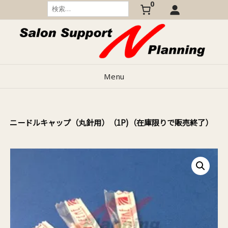
0
Skip
検
索:
to
content
Menu
イ ニードルキャップ（丸針用）（1P)（在庫限りで販売終了）