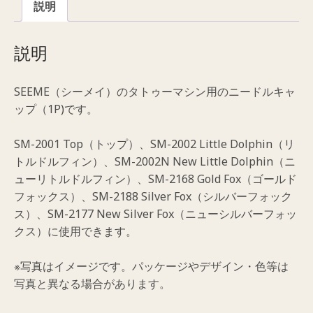
説明
ッ
プ
（丸
説明
針
用）
SEEME（シーメイ）のタトゥーマシン用のニードルキャ
（1P)
ップ（1P)です。
（在
庫
SM-2001 Top（トップ）、SM-2002 Little Dolphin（リ
限
トルドルフィン）、SM-2002N New Little Dolphin（ニ
り
ューリトルドルフィン）、SM-2168 Gold Fox（ゴールド
で
フォックス）、SM-2188 Silver Fox（シルバーフォック
販
ス）、SM-2177 New Silver Fox（ニューシルバーフォッ
売
クス）に使用できます。
終
了）
※写真はイメージです。パッケージやデザイン・色等は
個
写真と異なる場合があります。