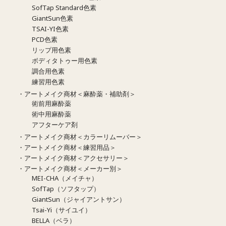
SofTap Standard色素
GiantSun色素
TSAI-YI色素
PCD色素
リップ用色素
ボディタトゥー用色素
調合用色素
練習用色素
・アートメイク商材＜麻酔薬・補助剤＞
術前用麻酔薬
術中用麻酔薬
アフターケア剤
・アートメイク商材＜カラーリムーバー＞
・アートメイク商材＜練習用品＞
・アートメイク商材＜アクセサリー＞
・アートメイク商材＜メーカー別＞
MEI-CHA（メイチャ）
SofTap（ソフタップ）
GiantSun（ジャイアントサン）
Tsai-Yi（サイユイ）
BELLA（ベラ）