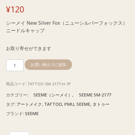
¥
120
シーメイ New Silver Fox（ニューシルバーフォックス）
ニードルキャップ
お取り寄せができます
シ
お買い物カゴに追加
ー
メ
商品コード:
TATTOO-SM-2177-H-1P
イ
ニ
カテゴリー:
SEEME（シーメイ）
,
SEEME SM-2177
ー
タグ:
アートメイク
,
TATTOO
,
PMU
,
SEEME
,
タトゥー
ド
ブランド:
SEEME
ル
キ
ャ