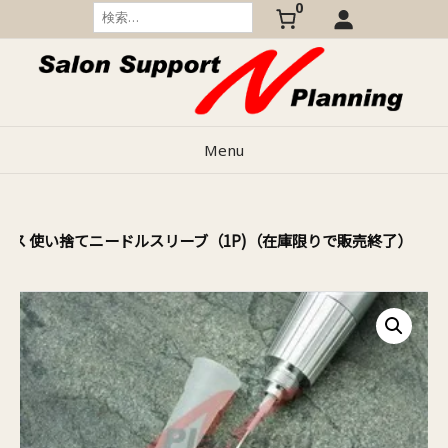
0
Skip
検
索:
to
content
Menu
クス 使い捨てニードルスリーブ（1P)（在庫限りで販売終了）