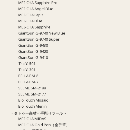
MEI-CHA Sapphire Pro
MEI-CHA Angel Blue
MEI-CHA Lapis
MEI-CHA Blue
MEI-CHA Sapphire
GiantSun G-9740 New Blue
GiantSun G-9740 Super
GiantSun G-9430
GiantSun G-9420
GiantSun G-9410
TsaiYi 501
TsaiYi 301
BELLA BM-8
BELLA BM-7
SEEME SM-2188
SEEME SM-2177
BioTouch Mosaic
BioTouch Merlin
・タトゥー商材＜手彫りツール＞
MEI-CHA MIDAS
MEI-CHA Gold Pen（金手筆）