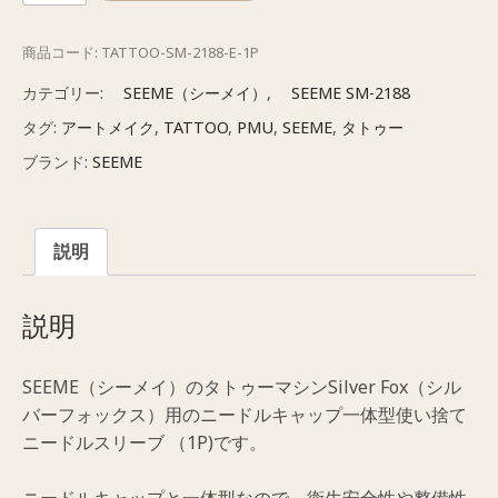
ー
メ
商品コード:
TATTOO-SM-2188-E-1P
イ
シ
カテゴリー:
SEEME（シーメイ）
,
SEEME SM-2188
ル
タグ:
アートメイク
,
TATTOO
,
PMU
,
SEEME
,
タトゥー
バ
ブランド:
SEEME
ー
フ
ォ
説明
ッ
ク
ス
説明
使
い
SEEME（シーメイ）のタトゥーマシンSilver Fox（シル
捨
バーフォックス）用のニードルキャップ一体型使い捨て
て
ニードルスリーブ （1P)です。
ニ
ー
ニードルキャップと一体型なので、衛生安全性や整備性