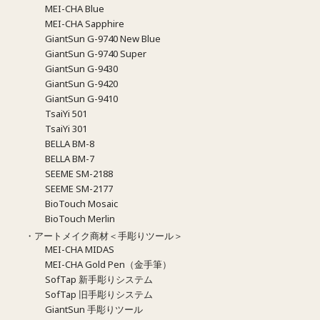
MEI-CHA Blue
MEI-CHA Sapphire
GiantSun G-9740 New Blue
GiantSun G-9740 Super
GiantSun G-9430
GiantSun G-9420
GiantSun G-9410
TsaiYi 501
TsaiYi 301
BELLA BM-8
BELLA BM-7
SEEME SM-2188
SEEME SM-2177
BioTouch Mosaic
BioTouch Merlin
・アートメイク商材＜手彫りツール＞
MEI-CHA MIDAS
MEI-CHA Gold Pen（金手筆）
SofTap 新手彫りシステム
SofTap 旧手彫りシステム
GiantSun 手彫りツール