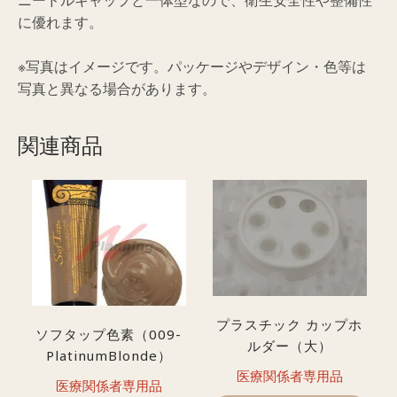
ド
に優れます。
ル
ス
※写真はイメージです。パッケージやデザイン・色等は
リ
写真と異なる場合があります。
ー
ブ
（1P)
関連商品
（在
庫
限
り
で
販
売
終
プラスチック カップホ
ソフタップ色素（009-
了）
ルダー（大）
PlatinumBlonde）
個
医療関係者専用品
医療関係者専用品