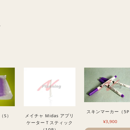
ッ
プ
L
。
用）
個
スキンマーカー（5P
（S）
メイチャ Midas アプリ
¥
3,900
ケーターＴスティック
（10P）