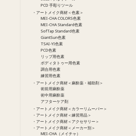
PCD 手彫りツール
・アートメイク商材＜色素＞
MEI-CHA COLORS色素
MEI-CHA Standard色素
SofTap Standard色素
GiantSun色素
TSAI-YI色素
PCD色素
リップ用色素
ボディタトゥー用色素
調合用色素
練習用色素
・アートメイク商材＜麻酔薬・補助剤＞
術前用麻酔薬
術中用麻酔薬
アフターケア剤
・アートメイク商材＜カラーリムーバー＞
・アートメイク商材＜練習用品＞
・アートメイク商材＜アクセサリー＞
・アートメイク商材＜メーカー別＞
MEI-CHA（メイチャ）