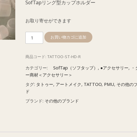
SofTapリング型カップホルダー
お取り寄せができます
リ
お買い物カゴに追加
ン
グ
商品コード:
TATTOO-ST-HD-R
型
カ
カテゴリー:
SofTap（ソフタップ）
,
●アクセサリー
,
・
ッ
ー商材＜アクセサリー＞
プ
タグ:
タトゥー
,
アートメイク
,
TATTOO
,
PMU
,
その他の
ホ
ド
ル
ブランド:
その他のブランド
ダ
ー
（色
素
カ