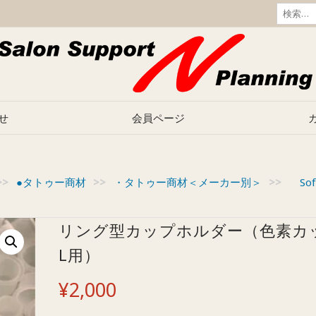
検
索:
せ
会員ページ
>>
●タトゥー商材
>>
・タトゥー商材＜メーカー別＞
>>
So
リング型カップホルダー（色素カ
L用）
¥
2,000