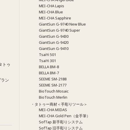
MEI-CHA Lapis
MEI-CHA Blue
MEI-CHA Sapphire
GiantSun G-9740 New Blue
GiantSun G-9740 Super
GiantSun G-9430
GiantSun G-9420
GiantSun G-9410
TsaiYi 501
TsaiYi 301
タトゥ
BELLA BM-8
BELLA BM-7
SEEME SM-2188
ブラン
SEEME SM-2177
BioTouch Mosaic
BioTouch Merlin
・タトゥー商材＜手彫りツール＞
MEI-CHA MIDAS
MEI-CHA Gold Pen（金手筆）
SofTap 新手彫りシステム
SofTap 旧手彫りシステム