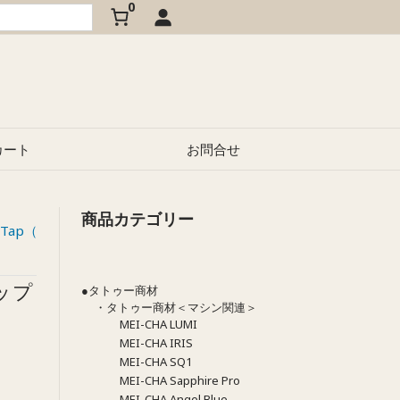
0
カート
お問合せ
商品カテゴリー
リング型カップホルダー（色素カップL用
fTap（ソフタップ）
>>
ップ
●タトゥー商材
・タトゥー商材＜マシン関連＞
MEI-CHA LUMI
MEI-CHA IRIS
MEI-CHA SQ1
MEI-CHA Sapphire Pro
MEI-CHA Angel Blue