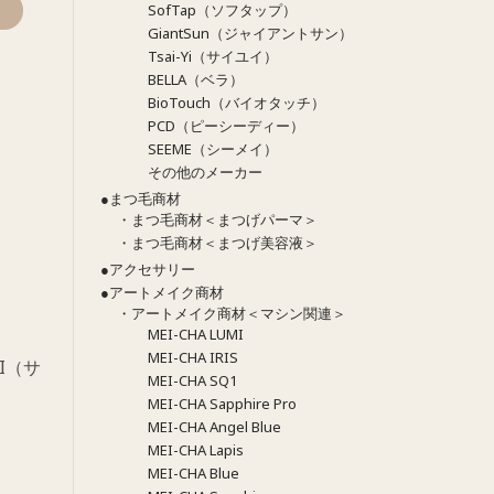
SofTap（ソフタップ）
GiantSun（ジャイアントサン）
Tsai-Yi（サイユイ）
BELLA（ベラ）
BioTouch（バイオタッチ）
PCD（ピーシーディー）
SEEME（シーメイ）
その他のメーカー
●まつ毛商材
・まつ毛商材＜まつげパーマ＞
・まつ毛商材＜まつげ美容液＞
●アクセサリー
●アートメイク商材
・アートメイク商材＜マシン関連＞
MEI-CHA LUMI
MEI-CHA IRIS
I（サ
MEI-CHA SQ1
MEI-CHA Sapphire Pro
MEI-CHA Angel Blue
MEI-CHA Lapis
MEI-CHA Blue