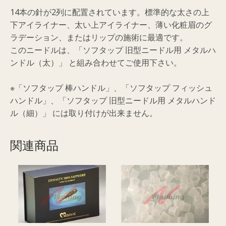
(お
14本の針が2列に配置されています。標準的な太さの上
取
下アイライナー、太い上アイライナー、薄い化粧眉のグ
寄
ラデーション、またはリップの施術に最適です。
せ)
このニードルは、「ソフタップ 旧型ニードル用 メタルハ
個
ンドル（太）」 と組み合わせてご使用下さい。
※「ソフタップ 棒ハンドル」、「ソフタップ フィッシュ
ハンドル」、「ソフタップ 旧型ニードル用 メタルハンド
ル（細）」 には取り付けが出来ません。
関連商品