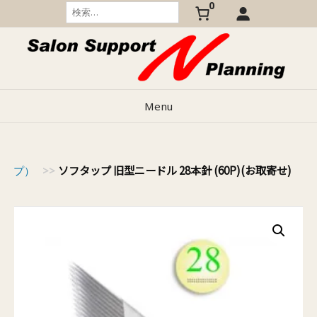
0
Skip
検
索:
to
content
Menu
ソフタップ 旧型ニードル 28本針 (60P)(お取寄せ)
タップ）
>>