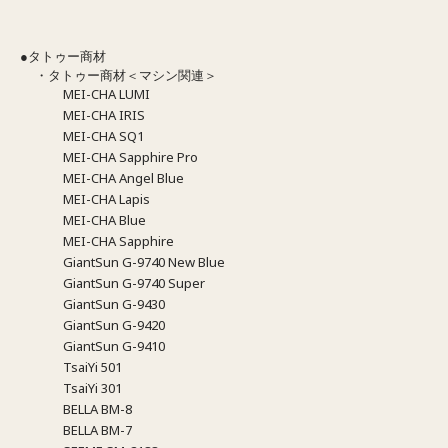
●タトゥー商材
・タトゥー商材＜マシン関連＞
MEI-CHA LUMI
MEI-CHA IRIS
MEI-CHA SQ1
MEI-CHA Sapphire Pro
MEI-CHA Angel Blue
MEI-CHA Lapis
MEI-CHA Blue
MEI-CHA Sapphire
GiantSun G-9740 New Blue
GiantSun G-9740 Super
GiantSun G-9430
GiantSun G-9420
GiantSun G-9410
TsaiYi 501
TsaiYi 301
BELLA BM-8
BELLA BM-7