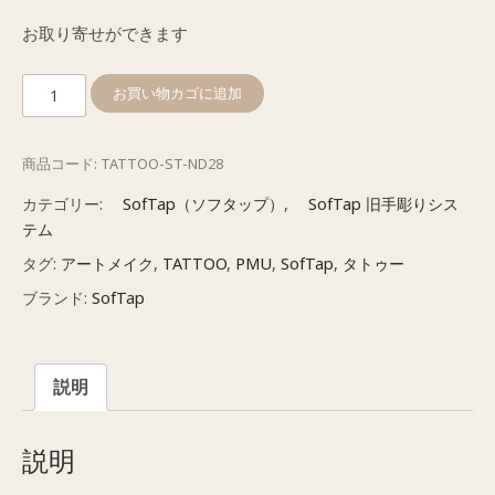
お取り寄せができます
ソ
お買い物カゴに追加
フ
タ
商品コード:
TATTOO-ST-ND28
ッ
プ
カテゴリー:
SofTap（ソフタップ）
,
SofTap 旧手彫りシス
旧
テム
型
タグ:
アートメイク
,
TATTOO
,
PMU
,
SofTap
,
タトゥー
ニ
ブランド:
SofTap
ー
ド
ル
説明
28
本
針
説明
(60P)