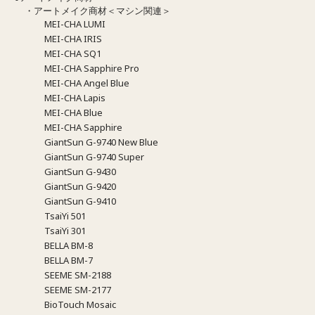
・アートメイク商材＜マシン関連＞
MEI-CHA LUMI
MEI-CHA IRIS
MEI-CHA SQ1
MEI-CHA Sapphire Pro
MEI-CHA Angel Blue
MEI-CHA Lapis
MEI-CHA Blue
MEI-CHA Sapphire
GiantSun G-9740 New Blue
GiantSun G-9740 Super
GiantSun G-9430
GiantSun G-9420
GiantSun G-9410
TsaiYi 501
TsaiYi 301
BELLA BM-8
BELLA BM-7
SEEME SM-2188
SEEME SM-2177
BioTouch Mosaic