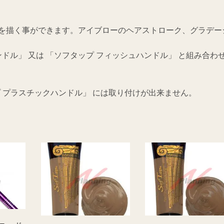
カ
ー
を描く事ができます。アイブローのヘアストローク、グラデー
ブ
針
ドル」 又は 「ソフタップ フィッシュハンドル」 と組み合わ
(10P)
個
プ プラスチックハンドル」 には取り付けが出来ません。