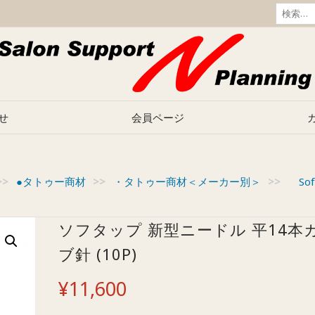
検
索:
せ
会員ページ
>>
●タトゥー商材
>>
・タトゥー商材＜メーカー別＞
>>
So
ソフタップ 新型ニードル 平14本
ブ針 (10P)
¥
11,600