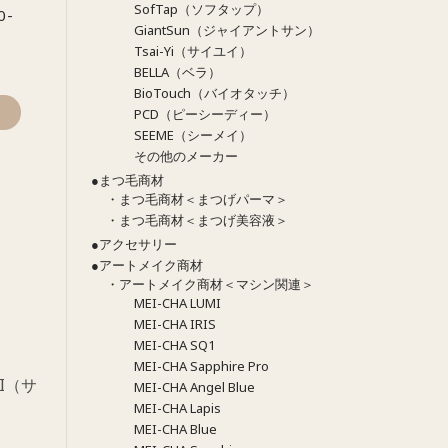
SofTap（ソフタップ）
0-
GiantSun（ジャイアントサン）
Tsai-Yi（サイユイ）
BELLA（ベラ）
BioTouch（バイオタッチ）
PCD（ピーシーディー）
SEEME（シーメイ）
その他のメーカー
●まつ毛商材
・まつ毛商材＜まつげパーマ＞
・まつ毛商材＜まつげ美容液＞
●アクセサリー
●アートメイク商材
・アートメイク商材＜マシン関連＞
MEI-CHA LUMI
MEI-CHA IRIS
MEI-CHA SQ1
MEI-CHA Sapphire Pro
I（サ
MEI-CHA Angel Blue
MEI-CHA Lapis
MEI-CHA Blue