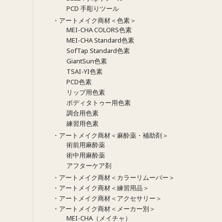
PCD 手彫りツール
・アートメイク商材＜色素＞
MEI-CHA COLORS色素
MEI-CHA Standard色素
SofTap Standard色素
GiantSun色素
TSAI-YI色素
PCD色素
リップ用色素
ボディタトゥー用色素
調合用色素
練習用色素
・アートメイク商材＜麻酔薬・補助剤＞
術前用麻酔薬
術中用麻酔薬
アフターケア剤
・アートメイク商材＜カラーリムーバー＞
・アートメイク商材＜練習用品＞
・アートメイク商材＜アクセサリー＞
・アートメイク商材＜メーカー別＞
MEI-CHA（メイチャ）