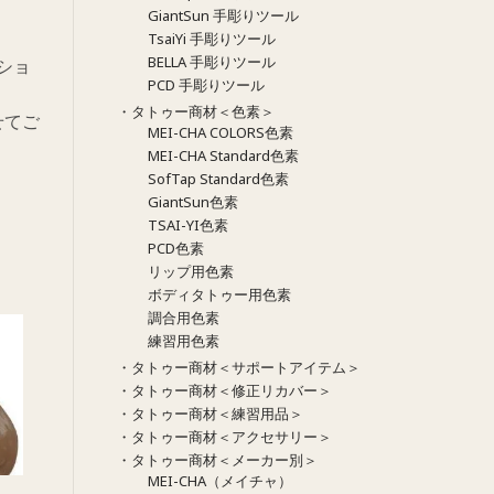
GiantSun 手彫りツール
TsaiYi 手彫りツール
BELLA 手彫りツール
ショ
PCD 手彫りツール
・タトゥー商材＜色素＞
せてご
MEI-CHA COLORS色素
MEI-CHA Standard色素
SofTap Standard色素
GiantSun色素
TSAI-YI色素
PCD色素
リップ用色素
ボディタトゥー用色素
調合用色素
練習用色素
・タトゥー商材＜サポートアイテム＞
・タトゥー商材＜修正リカバー＞
・タトゥー商材＜練習用品＞
・タトゥー商材＜アクセサリー＞
・タトゥー商材＜メーカー別＞
MEI-CHA（メイチャ）