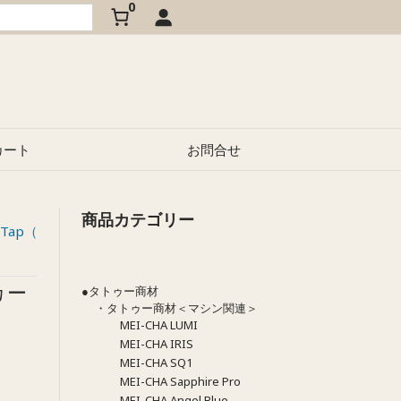
0
カート
お問合せ
商品カテゴリー
ソフタップ 新型ニードル 平14本カーブ針 (1
fTap（ソフタップ）
>>
カー
●タトゥー商材
・タトゥー商材＜マシン関連＞
MEI-CHA LUMI
MEI-CHA IRIS
MEI-CHA SQ1
MEI-CHA Sapphire Pro
MEI-CHA Angel Blue