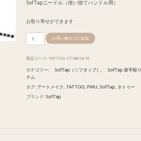
SofTapニードル（使い捨てハンドル用）
お取り寄せができます
ソ
お買い物カゴに追加
フ
タ
商品コード:
TATTOO-ST-NN14-10
ッ
プ
カテゴリー:
SofTap（ソフタップ）
,
SofTap 新手彫
新
テム
型
タグ:
アートメイク
,
TATTOO
,
PMU
,
SofTap
,
タトゥー
ニ
ブランド:
SofTap
ー
ド
ル
平
14
本