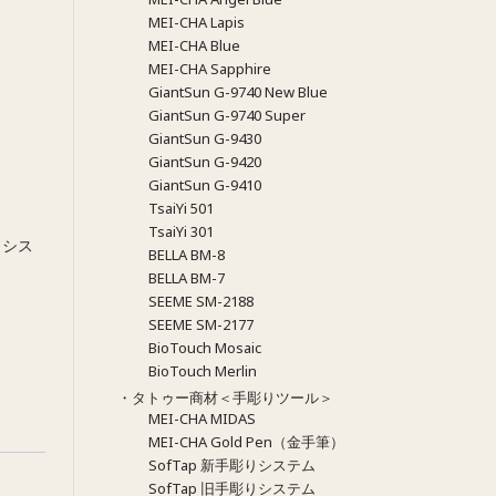
MEI-CHA Lapis
MEI-CHA Blue
MEI-CHA Sapphire
GiantSun G-9740 New Blue
GiantSun G-9740 Super
GiantSun G-9430
GiantSun G-9420
GiantSun G-9410
TsaiYi 501
TsaiYi 301
りシス
BELLA BM-8
BELLA BM-7
SEEME SM-2188
SEEME SM-2177
BioTouch Mosaic
BioTouch Merlin
・タトゥー商材＜手彫りツール＞
MEI-CHA MIDAS
MEI-CHA Gold Pen（金手筆）
SofTap 新手彫りシステム
SofTap 旧手彫りシステム