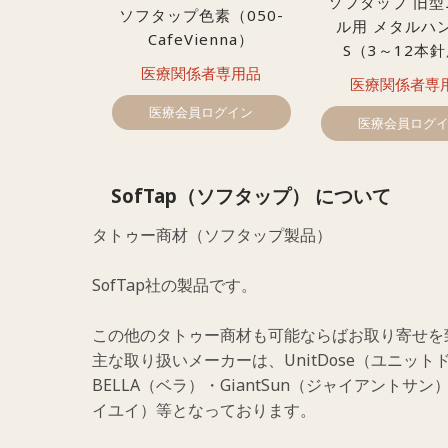
ソフタップ 旧型
ソフタップ色素（050-
ル用 メタルハ
CafeVienna）
S（3～12本
医療関係者専用品
医療関係者専
医療会員ログイン
医療会員ログ
SofTap（ソフタップ） について
タトゥー商材（ソフタップ製品）
SofTap社の製品です。
この他のタトゥー商材も可能ならばお取り寄せを
主な取り扱いメーカーは、UnitDose（ユニットド
BELLA（ベラ）・GiantSun（ジャイアントサン）
イユイ）等となっております。