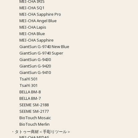
MEI-CHA IRIS
MEI-CHA SQ1
MEI-CHA Sapphire Pro
MEI-CHA Angel Blue
MEI-CHA Lapis
MEI-CHA Blue
MEI-CHA Sapphire
GiantSun G-9740 New Blue
GiantSun G-9740 Super
GiantSun G-9430
GiantSun G-9420
GiantSun G-9410
TsaiYi 501
TsaiYi 301
BELLA BM-8
BELLA BM-7
SEEME SM-2188
SEEME SM-2177
BioTouch Mosaic
BioTouch Merlin
・タトゥー商材＜手彫りツール＞
MEI-CHA MIDAS