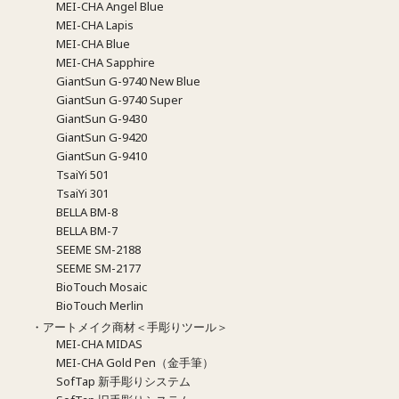
MEI-CHA Angel Blue
MEI-CHA Lapis
MEI-CHA Blue
MEI-CHA Sapphire
GiantSun G-9740 New Blue
GiantSun G-9740 Super
GiantSun G-9430
GiantSun G-9420
GiantSun G-9410
TsaiYi 501
TsaiYi 301
BELLA BM-8
BELLA BM-7
SEEME SM-2188
SEEME SM-2177
BioTouch Mosaic
BioTouch Merlin
・アートメイク商材＜手彫りツール＞
MEI-CHA MIDAS
MEI-CHA Gold Pen（金手筆）
SofTap 新手彫りシステム