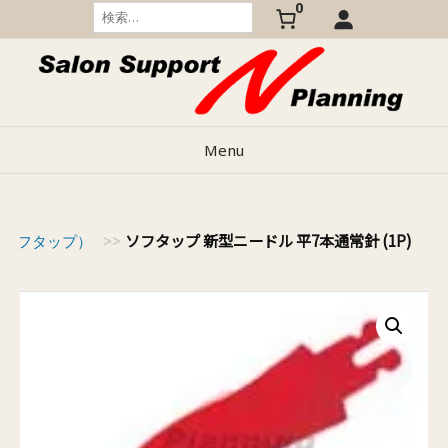
0
Skip
検
索:
to
content
Menu
ソフタップ 新型ニードル 平7本通常針 (1P)
p（ソフタップ）
>>