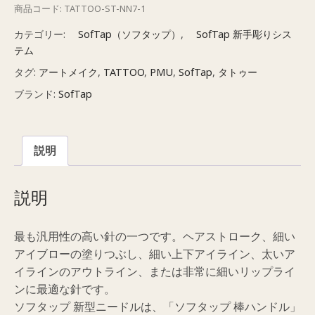
商品コード:
TATTOO-ST-NN7-1
ッ
プ
カテゴリー:
SofTap（ソフタップ）
,
SofTap 新手彫りシス
新
テム
型
タグ:
アートメイク
,
TATTOO
,
PMU
,
SofTap
,
タトゥー
ニ
ブランド:
SofTap
ー
ド
ル
説明
平
7
本
説明
通
常
最も汎用性の高い針の一つです。ヘアストローク、細い
針
アイブローの塗りつぶし、細い上下アイライン、太いア
(1P)
イラインのアウトライン、または非常に細いリップライ
個
ンに最適な針です。
ソフタップ 新型ニードルは、「ソフタップ 棒ハンドル」