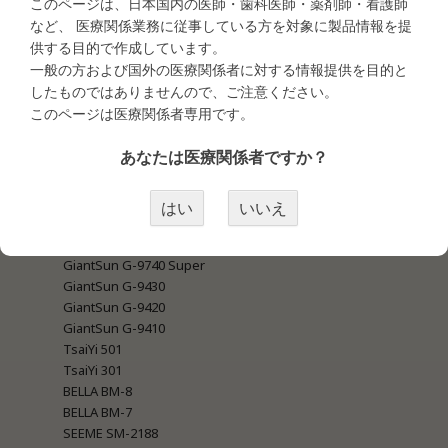
このページは、日本国内の医師・歯科医師・薬剤師・看護師
など、 医療関係業務に従事している方を対象に製品情報を提
●タトゥー商材
供する目的で作成しています。
・タトゥー商材＜マシン関連＞
一般の方および国外の医療関係者に対する情報提供を目的と
MEI-CHA LUMI
したものではありませんので、ご注意ください。
MEI-CHA IRIS
このページは医療関係者専用です。
MEI-CHA SQ1
MEI-CHA Sapphire Pro
あなたは医療関係者ですか？
MEI-CHA Angel Blue
MEI-CHA Lapis
MEI-CHA Blue
はい
いいえ
MEI-CHA Sapphire
GiantSun G-9740 New Blue
GiantSun G-9740 Super
GiantSun G-9430
GiantSun G-9420
GiantSun G-9410
TsaiYi 501
TsaiYi 301
BELLA BM-8
BELLA BM-7
SEEME SM-2188