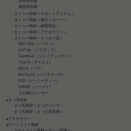
調合用色素
練習用色素
・タトゥー商材＜サポートアイテム＞
・タトゥー商材＜修正リカバー＞
・タトゥー商材＜練習用品＞
・タトゥー商材＜アクセサリー＞
・タトゥー商材＜メーカー別＞
MEI-CHA（メイチャ）
SofTap（ソフタップ）
GiantSun（ジャイアントサン）
Tsai-Yi（サイユイ）
BELLA（ベラ）
BioTouch（バイオタッチ）
PCD（ピーシーディー）
SEEME（シーメイ）
その他のメーカー
●まつ毛商材
・まつ毛商材＜まつげパーマ＞
・まつ毛商材＜まつげ美容液＞
●アクセサリー
●アートメイク商材
・アートメイク商材＜マシン関連＞