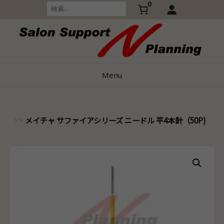
0
Skip
検
索:
to
content
Menu
メイチャ サファイアシリーズ ニードル 平4本針（50P)
ャ）
>>