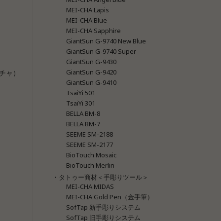
MEI-CHA Lapis
MEI-CHA Blue
MEI-CHA Sapphire
GiantSun G-9740 New Blue
GiantSun G-9740 Super
GiantSun G-9430
GiantSun G-9420
イチャ）
GiantSun G-9410
TsaiYi 501
TsaiYi 301
BELLA BM-8
BELLA BM-7
SEEME SM-2188
SEEME SM-2177
BioTouch Mosaic
BioTouch Merlin
・タトゥー商材＜手彫りツール＞
MEI-CHA MIDAS
MEI-CHA Gold Pen（金手筆）
SofTap 新手彫りシステム
SofTap 旧手彫りシステム