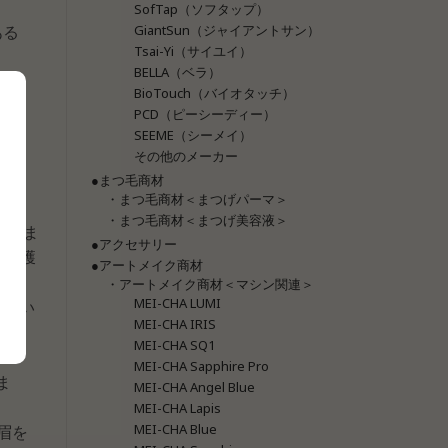
SofTap（ソフタップ）
GiantSun（ジャイアントサン）
ある
Tsai-Yi（サイユイ）
BELLA（ベラ）
BioTouch（バイオタッチ）
PCD（ピーシーディー）
SEEME（シーメイ）
その他のメーカー
●まつ毛商材
・まつ毛商材＜まつげパーマ＞
・まつ毛商材＜まつげ美容液＞
ていま
●アクセサリー
証を獲
●アートメイク商材
・アートメイク商材＜マシン関連＞
MEI-CHA LUMI
使用い
MEI-CHA IRIS
MEI-CHA SQ1
MEI-CHA Sapphire Pro
ま
MEI-CHA Angel Blue
MEI-CHA Lapis
MEI-CHA Blue
眉を