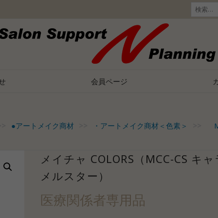
検
索:
せ
会員ページ
>>
●アートメイク商材
>>
・アートメイク商材＜色素＞
>>
ME
メイチャ COLORS（MCC-CS キ
メルスター）
医療関係者専用品