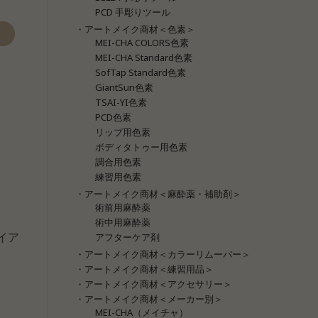
PCD 手彫りツール
・アートメイク商材＜色素＞
MEI-CHA COLORS色素
MEI-CHA Standard色素
SofTap Standard色素
GiantSun色素
TSAI-YI色素
PCD色素
リップ用色素
ボディタトゥー用色素
調合用色素
練習用色素
・アートメイク商材＜麻酔薬・補助剤＞
術前用麻酔薬
術中用麻酔薬
ャイア
アフターケア剤
・アートメイク商材＜カラーリムーバー＞
・アートメイク商材＜練習用品＞
・アートメイク商材＜アクセサリー＞
・アートメイク商材＜メーカー別＞
MEI-CHA（メイチャ）