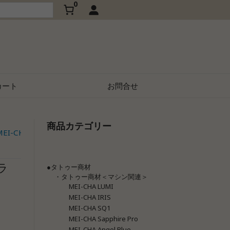
0
カート
お問合せ
商品カテゴリー
メイチャ COLORS（MCC-CS キャラ
I-CHA COLORS色素
>>
ャラ
●タトゥー商材
・タトゥー商材＜マシン関連＞
MEI-CHA LUMI
MEI-CHA IRIS
MEI-CHA SQ1
MEI-CHA Sapphire Pro
MEI-CHA Angel Blue