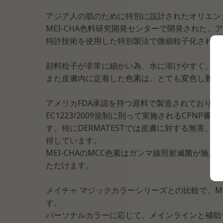
アジア人の肌のために特別に設計されたオリエン
MEI-CHA色料研究開発センターで開発された
特許技術を使用した特別製法で微細粒子化された
顔料粒子が非常に細かい為、水に溶けやすく、劣
また皮膚内に定着した色素は、とても変色し難く
アメリカFDA承認を持つ原料で製造されており、
EC1223/2009規制に則って実施されるCPNP
す。特にDERMATESTでは皮膚に対する無害、無
得しています。
MEI-CHAのMCC色素はガンマ線照射滅菌が
ただけます。
メイチャ マジックカラーシリーズとの比較で、MC
す。
パーソナルカラーに応じて、メインラインと補助