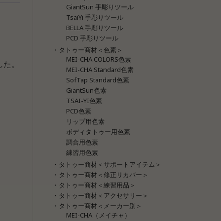
GiantSun 手彫りツール
TsaiYi 手彫りツール
BELLA 手彫りツール
PCD 手彫りツール
・タトゥー商材＜色素＞
MEI-CHA COLORS色素
した。
MEI-CHA Standard色素
SofTap Standard色素
GiantSun色素
TSAI-YI色素
PCD色素
リップ用色素
ボディタトゥー用色素
調合用色素
練習用色素
・タトゥー商材＜サポートアイテム＞
・タトゥー商材＜修正リカバー＞
・タトゥー商材＜練習用品＞
・タトゥー商材＜アクセサリー＞
・タトゥー商材＜メーカー別＞
MEI-CHA（メイチャ）