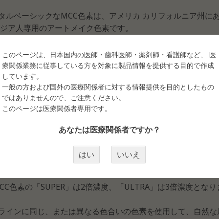
タルベーシックなMCC色素は、アメリカ カリフォルニア州に
、アジア人専用のアートメイク色素です。
植物由来の天然顔料が、主な原料となっています。
このページは、日本国内の医師・歯科医師・薬剤師・看護師など、 医
化しにくく、安定した品質で高濃度を実現しています。
療関係業務に従事している方を対象に製品情報を提供する目的で作成
しています。
、退色も穏やかに進行するため、非常に長持ちします。
一般の方および国外の医療関係者に対する情報提供を目的としたもの
ではありませんので、ご注意ください。
化学添加物やアルコール成分は一切使用されておらず、EUの
このページは医療関係者専用です。
審査やDERMATESTに合格しており、副作用がないことが保証され
刺激、無アレルギー性が高く評価され、「VERY GOOD」の認
あなたは医療関係者ですか？
施されていますので、医療アートメイクなどの分野でも安心してご
はい
いいえ
C色素の「SUPER」は2倍濃度、「ULTRA」は3倍濃度となり
ラインに同じ、または異なる色合いの色素を使用して、自然な