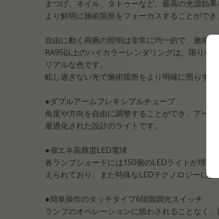
まつげ、ネイル、タトゥーなど、最高の光源効果
より鮮明に施術箇所をフォーカスすることができ
自由に動く両腕の照明は非常に均一的で、施術箇
RA95以上のハイカラーレンダリングは、限り
リアルな色です。
眩し過ぎない光で施術箇所をより明確に照らすこ
●ダブルアームフレキシブルチューブ
角度や方向を自由に調整することができ、アート
最適化された設計のライトです。
●省エネ高輝度LED電球
各ランプシェードには150個のLEDライトが埋
えられており、また特殊なLEDテクノロジーに
●簡単操作のタッチタイプ6段階調光スイッチ
ランプのオペレーションに煩わされることなく、