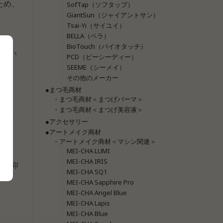
ため、
SofTap（ソフタップ）
GiantSun（ジャイアントサン）
Tsai-Yi（サイユイ）
BELLA（ベラ）
BioTouch（バイオタッチ）
の無い
PCD（ピーシーディー）
SEEME（シーメイ）
その他のメーカー
●まつ毛商材
・まつ毛商材＜まつげパーマ＞
・まつ毛商材＜まつげ美容液＞
野に
●アクセサリー
●アートメイク商材
・アートメイク商材＜マシン関連＞
MEI-CHA LUMI
MEI-CHA IRIS
限に抑
MEI-CHA SQ1
MEI-CHA Sapphire Pro
MEI-CHA Angel Blue
MEI-CHA Lapis
MEI-CHA Blue