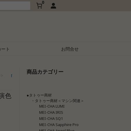
0
カート
お問合せ
商品カテゴリー
メイチャ LED施術ライトセッ
>>
MEI-CHA（メイチャ）
>>
演色
●タトゥー商材
・タトゥー商材＜マシン関連＞
MEI-CHA LUMI
MEI-CHA IRIS
MEI-CHA SQ1
MEI-CHA Sapphire Pro
MEI-CHA Angel Blue