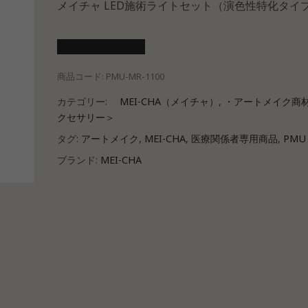
メイチャ LED施術ライトセット（演色性特化タイ
医療会員ログイン
商品コード:
PMU-MR-1100
カテゴリー:
MEI-CHA（メイチャ）
,
・アートメイク商
クセサリー＞
タグ:
アートメイク
,
MEI-CHA
,
医療関係者専用商品
,
PMU
ブランド:
MEI-CHA