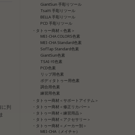
GiantSun 手彫りツール
TsaiYi 手彫りツール
BELLA 手彫りツール
PCD 手彫りツール
・タトゥー商材＜色素＞
MEI-CHA COLORS色素
MEI-CHA Standard色素
SofTap Standard色素
GiantSun色素
TSAI-YI色素
PCD色素
リップ用色素
ボディタトゥー用色素
調合用色素
練習用色素
・タトゥー商材＜サポートアイテム＞
確に判
・タトゥー商材＜修正リカバー＞
・タトゥー商材＜練習用品＞
ま
・タトゥー商材＜アクセサリー＞
・タトゥー商材＜メーカー別＞
MEI-CHA（メイチャ）