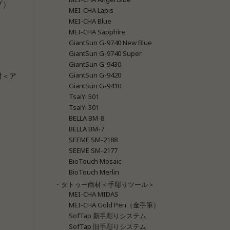
プ）
MEI-CHA Lapis
MEI-CHA Blue
MEI-CHA Sapphire
GiantSun G-9740 New Blue
GiantSun G-9740 Super
GiantSun G-9430
GiantSun G-9420
材＜ア
GiantSun G-9410
TsaiYi 501
TsaiYi 301
BELLA BM-8
BELLA BM-7
SEEME SM-2188
SEEME SM-2177
BioTouch Mosaic
BioTouch Merlin
・タトゥー商材＜手彫りツール＞
MEI-CHA MIDAS
MEI-CHA Gold Pen（金手筆）
SofTap 新手彫りシステム
SofTap 旧手彫りシステム