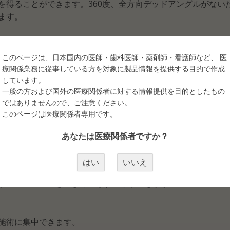
を得ることができます。360度、全方向デッドアングルがない
ます。
所の影やコントラストの不一致を避けることができます。
なく自然光をシミュレートしていますので、照らされた色は歪み
このページは、日本国内の医師・歯科医師・薬剤師・看護師など、 医
療関係業務に従事している方を対象に製品情報を提供する目的で作成
しています。
とが出来るため、施術者の目の疲れを軽減できます。
一般の方および国外の医療関係者に対する情報提供を目的としたもの
ではありませんので、ご注意ください。
このページは医療関係者専用です。
メイク、まつげ、タトゥー、マニキュア、メイクなどの美容分
あなたは医療関係者ですか？
はい
いいえ
め込まれていますが、特別なランプシェードの設計で発熱は最小
よりランプの寿命を大きく延ばすことができます。
施術に集中できます。