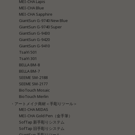
MEI-CHA Lapis
MEI-CHA Blue
MEI-CHA Sapphire
GiantSun G-9740 New Blue
GiantSun G-9740 Super
GiantSun G-9430
GiantSun G-9420
GiantSun G-9410
TsaiYi 501
TsaiYi 301
BELLA BM-8
BELLA BM-7
SEEME SM-2188
SEEME SM-2177
BioTouch Mosaic
BioTouch Merlin
・アートメイク商材＜手彫りツール＞
MEI-CHA MIDAS
MEI-CHA Gold Pen（金手筆）
SofTap 新手彫りシステム
SofTap 旧手彫りシステム
GiantSun 手彫りツール