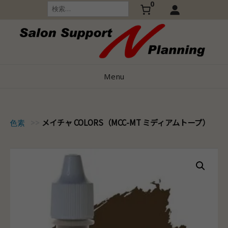
0
Skip
検
索:
to
content
Menu
メイチャ COLORS（MCC-MT ミディアムトープ）
ORS色素
>>