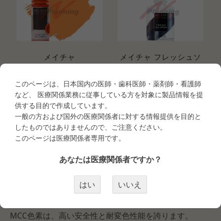
メイチャ
メイチャ フレッシュソ
COLORS（MCC-PG パ
リューション（色素希
ープルゴーン）
釈液）
このページは、日本国内の医師・歯科医師・薬剤師・看護師
など、 医療関係業務に従事している方を対象に製品情報を提
医療関係者専用品
医療関係者専用品
供する目的で作成しています。
一般の方および国外の医療関係者に対する情報提供を目的と
医療会員ログイン
医療会員ログイン
したものではありませんので、ご注意ください。
MEI-CHA COLORS色素 について
このページは医療関係者専用です。
アートメイク商材（MEI-CHA COLORS）
あなたは医療関係者ですか？
信頼の一流ブランド、メイチャー社の次世代色素「MCC
はい
いいえ
シリーズ」色素です。
マシン彫りと手彫りの両施術に対応。
MCC色素は、高い安全性と耐変色性能を誇ります。