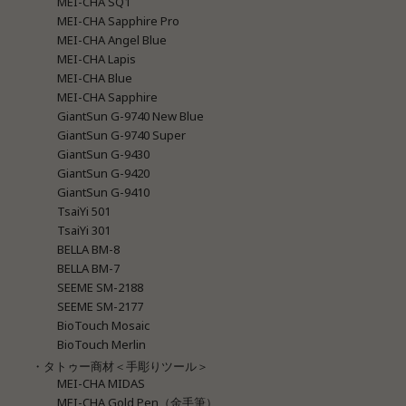
MEI-CHA SQ1
MEI-CHA Sapphire Pro
MEI-CHA Angel Blue
MEI-CHA Lapis
MEI-CHA Blue
MEI-CHA Sapphire
GiantSun G-9740 New Blue
GiantSun G-9740 Super
GiantSun G-9430
GiantSun G-9420
GiantSun G-9410
TsaiYi 501
TsaiYi 301
BELLA BM-8
BELLA BM-7
SEEME SM-2188
SEEME SM-2177
BioTouch Mosaic
BioTouch Merlin
・タトゥー商材＜手彫りツール＞
MEI-CHA MIDAS
MEI-CHA Gold Pen（金手筆）